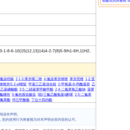
创建试剂库教程
1-8-6-10(15(12,13)14)4-2-7(8)5-9/h1-6H,11H2,
-氮杂吲哚
2,1,3-苯并噻二唑
4-氮杂苯并咪唑
苯并恶唑
1,2-亚
咪唑并[1,2-a]嘧啶
甲基三乙基溴化铵
2-甲氧基-6-丙酰基萘
乙
基二乙基磷酸酯
3,5-二硝基苯甲酸甲酯
2,4-二氯苯氧乙酸钠
菠萝
氟噻吨
5-氟色胺盐酸盐
[双(三氟乙酰氧基)碘]苯
2,5-二氟苯
-二氟苯酚
环己甲酰氯
丁位十四内酯
阅读本声明。
，您的使用行为将被视为对本声明全部内容的认可。