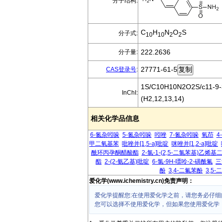
分子结构:
C
H
N
O
S
分子式:
10
10
2
2
222.2636
分子量:
27771-61-5
CAS登录号
:
1S/C10H10N2O2S/c11-9-3-
InChI:
(H2,12,13,14)
相关化学品信息
6-氮杂吲哚
5-氮杂吲哚
吲唑
7-氮杂吲哚
氧茚
4
甲二氧基苯
吡唑并[1,5-a]吡啶
咪唑并[1,2-a]吡啶
酰环丙孕酮醋酸酯
2-氯-1-(2,5-二氯苯基)乙烯
酯
2-(2-氨乙基)吡啶
6-氯-9H-嘌呤-2-磺酰氟
三
酚
3,4-二氟苯酚
3,5
爱化学(www.ichemistry.cn)免责声明：
爱化学提醒您:在使用爱化学之前，请您务必仔细
您可以选择不使用爱化学，但如果您使用爱化学