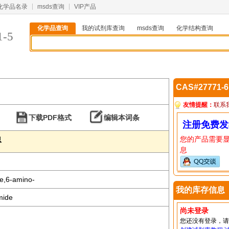
化学品名录
msds查询
VIP产品
化学品查询
我的试剂库查询
msds查询
化学结构查询
1-5
CAS#27771-
友情提醒：
联系
下载PDF格式
编辑本词条
注册免费发
您的产品需要
息
息
e,6-amino-
我的库存信息
mide
尚未登录
您还没有登录，