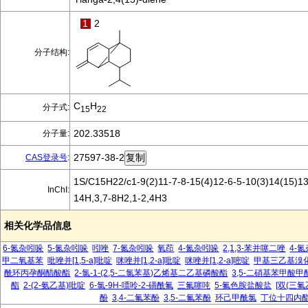
1
2
分子结构:
C
H
分子式:
15
22
202.33518
分子量:
27597-38-2
CAS登录号
:
1S/C15H22/c1-9(2)11-7-8-15(4)12-6-5-10(3)14(15)13
InChI:
14H,3,7-8H2,1-2,4H3
相关化学品信息
6-氮杂吲哚
5-氮杂吲哚
吲唑
7-氮杂吲哚
氧茚
4-氮杂吲哚
2,1,3-苯并噻二唑
4-
甲二氧基苯
吡唑并[1,5-a]吡啶
咪唑并[1,2-a]吡啶
咪唑并[1,2-a]嘧啶
甲基三乙基溴
酰环丙孕酮醋酸酯
2-氯-1-(2,5-二氯苯基)乙烯基二乙基磷酸酯
3,5-二硝基苯甲酸甲
酯
2-(2-氨乙基)吡啶
6-氯-9H-嘌呤-2-磺酰氟
三氟噻吨
5-氟色胺盐酸盐
[双(三氟
酚
3,4-二氟苯酚
3,5-二氟苯酚
环己甲酰氯
丁位十四内