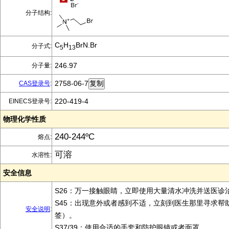
分子结构:
C
H
BrN.Br
分子式:
5
13
246.97
分子量:
2758-06-7
CAS登录号
:
220-419-4
EINECS登录号:
物理化学性质
240-244ºC
熔点:
可溶
水溶性:
安全信息
S26：万一接触眼睛，立即使用大量清水冲洗并送医诊
S45：出现意外或者感到不适，立刻到医生那里寻求帮
安全说明
:
签）。
S37/39：使用合适的手套和防护眼镜或者面罩。