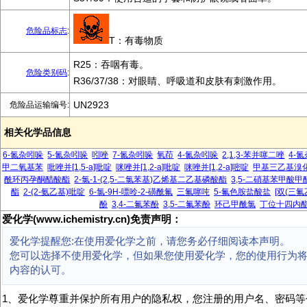
危险品标志
:
T：有毒物质
R25：吞咽有毒。
危险类别码
:
R36/37/38：对眼睛、呼吸道和皮肤有刺激作用。
UN2923
危险品运输编号:
相关化学品信息
6-氮杂吲哚
5-氮杂吲哚
吲唑
7-氮杂吲哚
氧茚
4-氮杂吲哚
2,1,3-苯并噻二唑
4-
甲二氧基苯
吡唑并[1,5-a]吡啶
咪唑并[1,2-a]吡啶
咪唑并[1,2-a]嘧啶
甲基三乙基溴
酰环丙孕酮醋酸酯
2-氯-1-(2,5-二氯苯基)乙烯基二乙基磷酸酯
3,5-二硝基苯甲酸甲
酯
2-(2-氨乙基)吡啶
6-氯-9H-嘌呤-2-磺酰氟
三氟噻吨
5-氟色胺盐酸盐
[双(三氟
酚
3,4-二氟苯酚
3,5-二氟苯酚
环己甲酰氯
丁位十四内
爱化学(www.ichemistry.cn)免责声明：
爱化学提醒您:在使用爱化学之前，请您务必仔细阅读本声明。
您可以选择不使用爱化学，但如果您使用爱化学，您的使用行为
内容的认可。
1、爱化学尊重并保护所有用户的隐私权，您注册的用户名、密码等