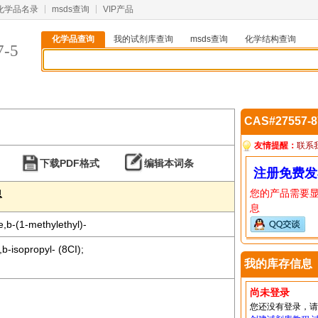
化学品名录
msds查询
VIP产品
化学品查询
我的试剂库查询
msds查询
化学结构查询
7-5
CAS#27557-
友情提醒：
联系
下载PDF格式
编辑本词条
注册免费发
您的产品需要
息
息
b-(1-methylethyl)-
-isopropyl- (8CI);
我的库存信息
尚未登录
您还没有登录，