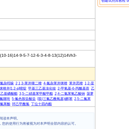
创建试剂库教程
(10-16)14-9-5-7-12-6-3-4-8-13(12)14\/h3-
-氮杂吲哚
2,1,3-苯并噻二唑
4-氮杂苯并咪唑
苯并恶唑
1,2-亚
咪唑并[1,2-a]嘧啶
甲基三乙基溴化铵
2-甲氧基-6-丙酰基萘
乙
基二乙基磷酸酯
3,5-二硝基苯甲酸甲酯
2,4-二氯苯氧乙酸钠
菠萝
氟噻吨
5-氟色胺盐酸盐
[双(三氟乙酰氧基)碘]苯
2,5-二氟苯
-二氟苯酚
环己甲酰氯
丁位十四内酯
阅读本声明。
，您的使用行为将被视为对本声明全部内容的认可。