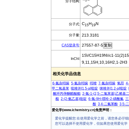
分子结构:
C
H
N
分子式:
15
19
213.3181
分子量:
27557-87-5
CAS登录号
:
1S\/C15H19N\/c1-11(2)15
InChI:
9,11,15H,10,16H2,1-2H3
相关化学品信息
6-氮杂吲哚
5-氮杂吲哚
吲唑
7-氮杂吲哚
氧茚
4
甲二氧基苯
吡唑并[1,5-a]吡啶
咪唑并[1,2-a]吡啶
酰环丙孕酮醋酸酯
2-氯-1-(2,5-二氯苯基)乙烯
酯
2-(2-氨乙基)吡啶
6-氯-9H-嘌呤-2-磺酰氟
三
酚
3,4-二氟苯酚
3,5
爱化学(www.ichemistry.cn)免责声明：
爱化学提醒您:在使用爱化学之前，请您务必仔细
您可以选择不使用爱化学，但如果您使用爱化学