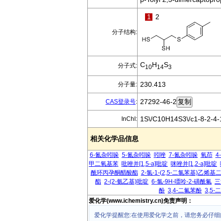
1
2
分子结构:
C
H
S
分子式:
10
14
3
230.413
分子量:
27292-46-2
CAS登录号
:
1S\/C10H14S3\/c1-8-2-4-
InChI:
相关化学品信息
6-氮杂吲哚
5-氮杂吲哚
吲唑
7-氮杂吲哚
氧茚
4
甲二氧基苯
吡唑并[1,5-a]吡啶
咪唑并[1,2-a]吡啶
酰环丙孕酮醋酸酯
2-氯-1-(2,5-二氯苯基)乙烯
酯
2-(2-氨乙基)吡啶
6-氯-9H-嘌呤-2-磺酰氟
三
酚
3,4-二氟苯酚
3,5
爱化学(www.ichemistry.cn)免责声明：
爱化学提醒您:在使用爱化学之前，请您务必仔细