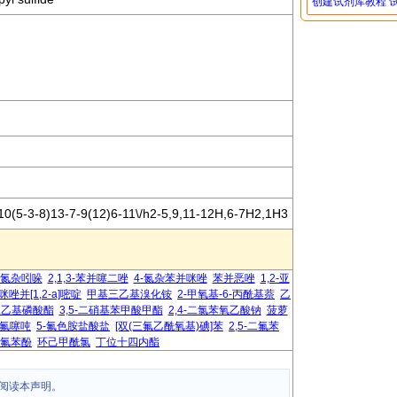
创建试剂库教程
10(5-3-8)13-7-9(12)6-11\/h2-5,9,11-12H,6-7H2,1H3
-氮杂吲哚
2,1,3-苯并噻二唑
4-氮杂苯并咪唑
苯并恶唑
1,2-亚
咪唑并[1,2-a]嘧啶
甲基三乙基溴化铵
2-甲氧基-6-丙酰基萘
乙
基二乙基磷酸酯
3,5-二硝基苯甲酸甲酯
2,4-二氯苯氧乙酸钠
菠萝
氟噻吨
5-氟色胺盐酸盐
[双(三氟乙酰氧基)碘]苯
2,5-二氟苯
-二氟苯酚
环己甲酰氯
丁位十四内酯
阅读本声明。