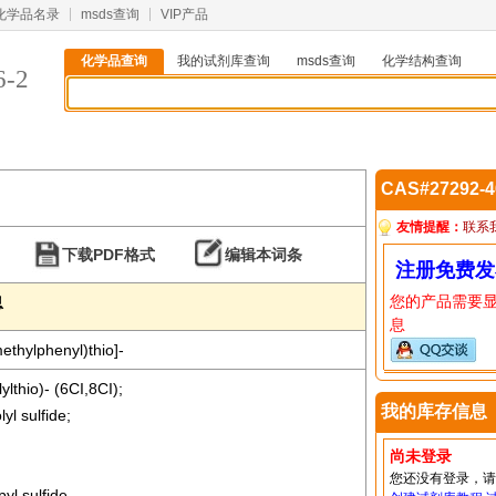
化学品名录
msds查询
VIP产品
化学品查询
我的试剂库查询
msds查询
化学结构查询
6-2
CAS#27292-
友情提醒：
联系
下载PDF格式
编辑本词条
注册免费发
您的产品需要
息
息
ethylphenyl)thio]-
ylthio)- (6CI,8CI);
我的库存信息
yl sulfide;
尚未登录
您还没有登录，
yl sulfide