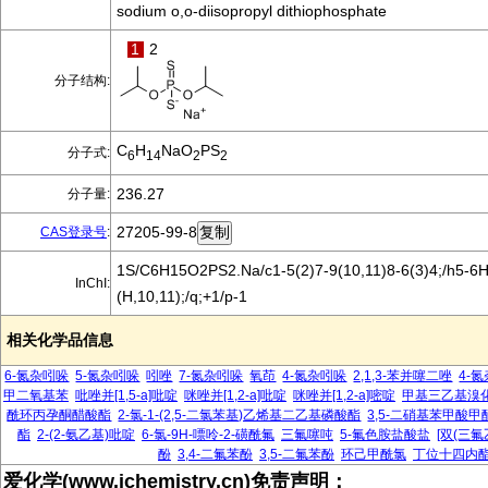
sodium o,o-diisopropyl dithiophosphate
1
2
分子结构:
C
H
NaO
PS
分子式:
6
14
2
2
236.27
分子量:
27205-99-8
CAS登录号
:
1S/C6H15O2PS2.Na/c1-5(2)7-9(10,11)8-6(3)4;/h5-6H
InChI:
(H,10,11);/q;+1/p-1
相关化学品信息
6-氮杂吲哚
5-氮杂吲哚
吲唑
7-氮杂吲哚
氧茚
4-氮杂吲哚
2,1,3-苯并噻二唑
4-
甲二氧基苯
吡唑并[1,5-a]吡啶
咪唑并[1,2-a]吡啶
咪唑并[1,2-a]嘧啶
甲基三乙基溴
酰环丙孕酮醋酸酯
2-氯-1-(2,5-二氯苯基)乙烯基二乙基磷酸酯
3,5-二硝基苯甲酸甲
酯
2-(2-氨乙基)吡啶
6-氯-9H-嘌呤-2-磺酰氟
三氟噻吨
5-氟色胺盐酸盐
[双(三氟
酚
3,4-二氟苯酚
3,5-二氟苯酚
环己甲酰氯
丁位十四内
爱化学(www.ichemistry.cn)免责声明：