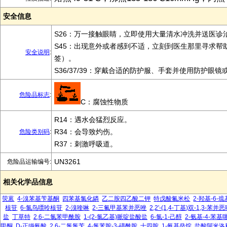
安全信息
S26：万一接触眼睛，立即使用大量清水冲洗并送医诊
S45：出现意外或者感到不适，立刻到医生那里寻求帮
安全说明
:
签）。
S36/37/39：穿戴合适的防护服、手套并使用防护眼镜
危险品标志
:
C：腐蚀性物质
R14：遇水会猛烈反应。
R34：会导致灼伤。
危险类别码
:
R37：刺激呼吸道。
UN3261
危险品运输编号:
相关化学品信息
荧蒽
4-溴苯基苄基酮
四苯基氯化鏻
乙二胺四乙酸二钾
特戊酸氟米松
2-羟基-6-
核苷
6-氯鸟嘌呤核苷
2-溴喹啉
2-三氟甲基苯并恶唑
2,2'-(1,4-丁基)双-1,3-苯并
盐
丁草特
2,6-二氯苯甲酰胺
1-(2-氯乙基)哌啶盐酸盐
6-氯-1-己醇
2-氨基-4-苯基
甲酮
D-正缬氨酸
2,6-二氯氯苄
4-氯苯胺-3-磺酰胺
十四胺
1-氨基癸烷
盐酸阿米洛