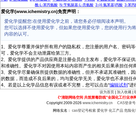
酰-L-苯丙氨酸
N-苄氧羰基-L-亮氨酸
3-(4-氯苯基)丙酸
3-苯
爱化学(www.ichemistry.cn)免责声明：
爱化学提醒您:在使用爱化学之前，请您务必仔细阅读本声明。
您可以选择不使用爱化学，但如果您使用爱化学，您的使用行为
内容的认可。
1、爱化学尊重并保护所有用户的隐私权，您注册的用户名、密码等
可，爱化学不会主动泄露给第三方。
2、爱化学提供的产品供应商是注册会员自主发布，爱化学不保证供
和准确性。爱化学不对因使用本站内容而产生的相关后果承担任何
3、爱化学尽量确保所提供数据的准确性，但并不承诺其准确性，因
的数据，而造成不良后果的，均与爱化学无关，爱化学也不承担任
4、若是以上化学品信息有误或者不完整，您可以点击“
编辑试剂
”
设为首页
|
加入收藏
|
《“清朗网络空间 共筑禁毒防线”全国化工行业净
Copyright 2009-2026
www.ichemistry.cn
CAS登录
网络实名：
cas登记号检索
爱化学
化工产品
危险化