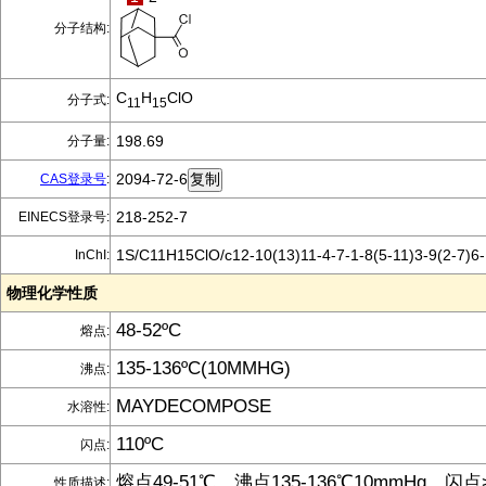
分子结构:
C
H
ClO
分子式:
11
15
198.69
分子量:
2094-72-6
CAS登录号
:
218-252-7
EINECS登录号:
1S/C11H15ClO/c12-10(13)11-4-7-1-8(5-11)3-9(2-7)6
InChI:
物理化学性质
48-52ºC
熔点:
135-136ºC(10MMHG)
沸点:
MAYDECOMPOSE
水溶性:
110ºC
闪点:
熔点49-51℃，沸点135-136℃10mmHg，闪点>
性质描述: