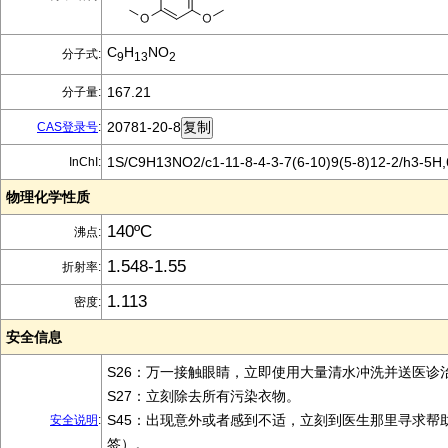
C
H
NO
分子式:
9
13
2
167.21
分子量:
20781-20-8
CAS登录号
:
1S/C9H13NO2/c1-11-8-4-3-7(6-10)9(5-8)12-2/h3-5H
InChI:
物理化学性质
140ºC
沸点:
1.548-1.55
折射率:
1.113
密度:
安全信息
S26：万一接触眼睛，立即使用大量清水冲洗并送医诊
S27：立刻除去所有污染衣物。
S45：出现意外或者感到不适，立刻到医生那里寻求帮
安全说明
:
签）。