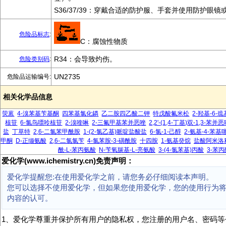
S36/37/39：穿戴合适的防护服、手套并使用防护眼镜
危险品标志
:
C：腐蚀性物质
R34：会导致灼伤。
危险类别码
:
UN2735
危险品运输编号:
相关化学品信息
荧蒽
4-溴苯基苄基酮
四苯基氯化鏻
乙二胺四乙酸二钾
特戊酸氟米松
2-羟基-6-
核苷
6-氯鸟嘌呤核苷
2-溴喹啉
2-三氟甲基苯并恶唑
2,2'-(1,4-丁基)双-1,3-苯并
盐
丁草特
2,6-二氯苯甲酰胺
1-(2-氯乙基)哌啶盐酸盐
6-氯-1-己醇
2-氨基-4-苯基
甲酮
D-正缬氨酸
2,6-二氯氯苄
4-氯苯胺-3-磺酰胺
十四胺
1-氨基癸烷
盐酸阿米洛
酰-L-苯丙氨酸
N-苄氧羰基-L-亮氨酸
3-(4-氯苯基)丙酸
3-苯
爱化学(www.ichemistry.cn)免责声明：
爱化学提醒您:在使用爱化学之前，请您务必仔细阅读本声明。
您可以选择不使用爱化学，但如果您使用爱化学，您的使用行为
内容的认可。
1、爱化学尊重并保护所有用户的隐私权，您注册的用户名、密码等