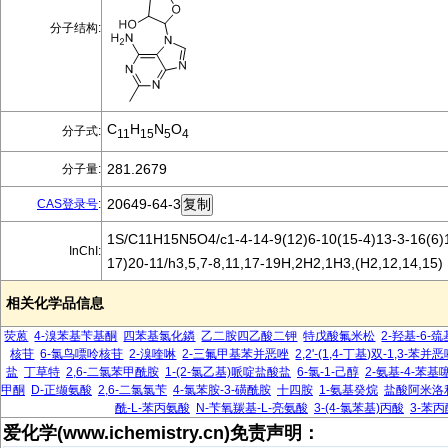
分子结构:
C
H
N
O
分子式:
11
15
5
4
281.2679
分子量:
20649-64-3
CAS登录号
:
1S/C11H15N5O4/c1-4-14-9(12)6-10(15-4)13-3-16(6)1
InChI:
17)20-11/h3,5,7-8,11,17-19H,2H2,1H3,(H2,12,14,15)
相关化学品信息
荧蒽
4-溴苯基苄基酮
四苯基氯化鏻
乙二胺四乙酸二钾
特戊酸氟米松
2-羟基-6-
核苷
6-氯鸟嘌呤核苷
2-溴喹啉
2-三氟甲基苯并恶唑
2,2'-(1,4-丁基)双-1,3-苯并
盐
丁草特
2,6-二氯苯甲酰胺
1-(2-氯乙基)哌啶盐酸盐
6-氯-1-己醇
2-氨基-4-苯基
甲酮
D-正缬氨酸
2,6-二氯氯苄
4-氯苯胺-3-磺酰胺
十四胺
1-氨基癸烷
盐酸阿米洛
酰-L-苯丙氨酸
N-苄氧羰基-L-亮氨酸
3-(4-氯苯基)丙酸
3-苯
爱化学(www.ichemistry.cn)免责声明：