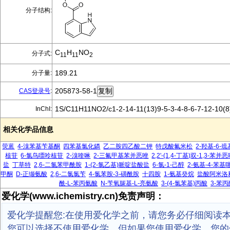
分子结构:
C
H
NO
分子式:
11
11
2
189.21
分子量:
205873-58-1
CAS登录号
:
1S/C11H11NO2/c1-2-14-11(13)9-5-3-4-8-6-7-12-10(
InChI:
相关化学品信息
荧蒽
4-溴苯基苄基酮
四苯基氯化鏻
乙二胺四乙酸二钾
特戊酸氟米松
2-羟基-6-
核苷
6-氯鸟嘌呤核苷
2-溴喹啉
2-三氟甲基苯并恶唑
2,2'-(1,4-丁基)双-1,3-苯并
盐
丁草特
2,6-二氯苯甲酰胺
1-(2-氯乙基)哌啶盐酸盐
6-氯-1-己醇
2-氨基-4-苯基
甲酮
D-正缬氨酸
2,6-二氯氯苄
4-氯苯胺-3-磺酰胺
十四胺
1-氨基癸烷
盐酸阿米洛
酰-L-苯丙氨酸
N-苄氧羰基-L-亮氨酸
3-(4-氯苯基)丙酸
3-苯
爱化学(www.ichemistry.cn)免责声明：
爱化学提醒您:在使用爱化学之前，请您务必仔细阅读
您可以选择不使用爱化学，但如果您使用爱化学，您的