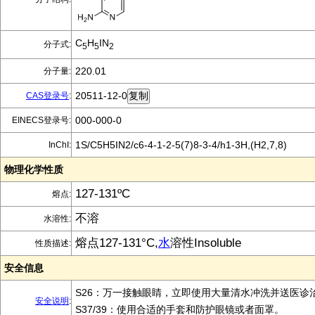
C
H
IN
分子式:
5
5
2
220.01
分子量:
20511-12-0
CAS登录号
:
000-000-0
EINECS登录号:
1S/C5H5IN2/c6-4-1-2-5(7)8-3-4/h1-3H,(H2,7,8)
InChI:
物理化学性质
127-131ºC
熔点:
不溶
水溶性:
熔点127-131°C,
水
溶性Insoluble
性质描述:
安全信息
S26：万一接触眼睛，立即使用大量清水冲洗并送医诊
安全说明
:
S37/39：使用合适的手套和防护眼镜或者面罩。