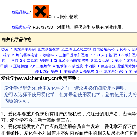
危险品标志
:
Xi：刺激性物质
R36/37/38：对眼睛、呼吸道和皮肤有刺激作用。
危险类别码
:
相关化学品信息
荧蒽
4-溴苯基苄基酮
四苯基氯化鏻
乙二胺四乙酸二钾
特戊酸氟米松
2-羟基-6-
核苷
6-氯鸟嘌呤核苷
2-溴喹啉
2-三氟甲基苯并恶唑
2,2'-(1,4-丁基)双-1,3-苯并
盐
丁草特
2,6-二氯苯甲酰胺
1-(2-氯乙基)哌啶盐酸盐
6-氯-1-己醇
2-氨基-4-苯基
甲酮
D-正缬氨酸
2,6-二氯氯苄
4-氯苯胺-3-磺酰胺
十四胺
1-氨基癸烷
盐酸阿米洛
酰-L-苯丙氨酸
N-苄氧羰基-L-亮氨酸
3-(4-氯苯基)丙酸
3-苯
爱化学(www.ichemistry.cn)免责声明：
爱化学提醒您:在使用爱化学之前，请您务必仔细阅读本声明。
您可以选择不使用爱化学，但如果您使用爱化学，您的使用行为
内容的认可。
1、爱化学尊重并保护所有用户的隐私权，您注册的用户名、密码等
可，爱化学不会主动泄露给第三方。
2、爱化学提供的产品供应商是注册会员自主发布，爱化学不保证供
和准确性。爱化学不对因使用本站内容而产生的相关后果承担任何