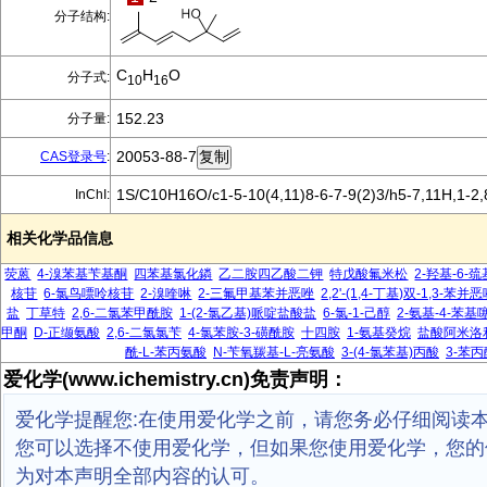
分子结构:
C
H
O
分子式:
10
16
152.23
分子量:
20053-88-7
CAS登录号
:
1S/C10H16O/c1-5-10(4,11)8-6-7-9(2)3/h5-7,11H,1-2
InChI:
相关化学品信息
荧蒽
4-溴苯基苄基酮
四苯基氯化鏻
乙二胺四乙酸二钾
特戊酸氟米松
2-羟基-6-
核苷
6-氯鸟嘌呤核苷
2-溴喹啉
2-三氟甲基苯并恶唑
2,2'-(1,4-丁基)双-1,3-苯并
盐
丁草特
2,6-二氯苯甲酰胺
1-(2-氯乙基)哌啶盐酸盐
6-氯-1-己醇
2-氨基-4-苯基
甲酮
D-正缬氨酸
2,6-二氯氯苄
4-氯苯胺-3-磺酰胺
十四胺
1-氨基癸烷
盐酸阿米洛
酰-L-苯丙氨酸
N-苄氧羰基-L-亮氨酸
3-(4-氯苯基)丙酸
3-苯
爱化学(www.ichemistry.cn)免责声明：
爱化学提醒您:在使用爱化学之前，请您务必仔细阅读
您可以选择不使用爱化学，但如果您使用爱化学，您的
为对本声明全部内容的认可。