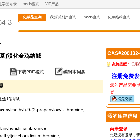
化学品名录
msds查询
VIP产品
化学品查询
我的试剂库查询
msds查询
化学结构查询
54-3
3
CAS#200132
-蒽甲基)溴化金鸡纳碱
友情提醒：
联系
下载PDF格式
编辑本词条
注册免费发
您的产品需要
信息
息
溴化金鸡纳碱
cenylmethyl)-9-(2-propenyloxy)-, bromide,
我的库存信息
ylcinchonidiniumbromide;
尚未登录
您还没有登录，
methyl)cinchonidinium bromide;