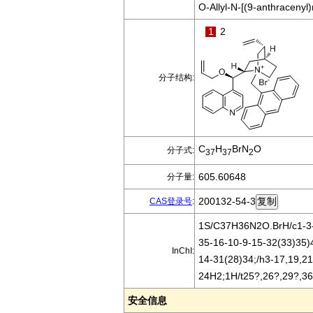
O-Allyl-N-[(9-anthracenyl
1
2
分子结构:
C
H
BrN
O
分子式:
37
37
2
605.60648
分子量:
200132-54-3
CAS登录号
:
1S/C37H36N2O.BrH/c1-3-
35-16-10-9-15-32(33)35)
InChI:
14-31(28)34;/h3-17,19,21
24H2;1H/t25?,26?,29?,36
安全信息