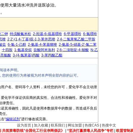
即使用大量清水冲洗并送医诊治。
装。
酸二钾
特戊酸氟米松
2-羟基-6-巯基嘌呤
6-甲基嘌呤
6-氯嘌呤
恶唑
2,2'-(1,4-丁基)双-1,3-苯并恶唑
2,4-二氯苯氧乙酸二甲胺
盐酸盐
6-氯-1-己醇
2-氨基-4-苯基噻唑
2-氨基-5-硝基-2'-氯二苯
十四胺
1-氨基癸烷
盐酸阿米洛利
2,6-二溴吡啶-4-羧酸
N-乙
-亮氨酸
3-(4-氯苯基)丙酸
3-苯丙酸乙酯
阅读本声明。
，您的使用行为将被视为对本声明全部内容的认可。
的用户名、密码等个人资料，未经您的许可，爱化学不会主动泄
，爱化学不保证供应商的真实性、合法性和准确性。爱化学不对
法律责任。
承诺其准确性，因此凡是使用本数据库中的数据，而造成不良后
责任。
击“
编辑试剂
”进行修改或完善。
设为首页
|
加入收藏
|
联系我们
|
网址加盟
|
热搜CAS
|
热搜中文
间 共筑禁毒防线”全国化工行业净网倡议》
|
“坚决打赢禁毒人民战争”专栏
|
欧盟管制