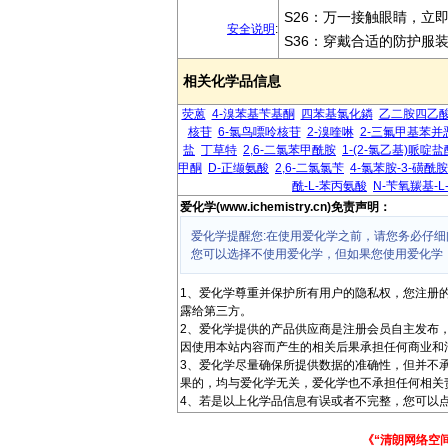
S26：万一接触眼睛，立
安全说明
:
S36：穿戴合适的防护服
相关化学品信息
荧蒽
4-溴苯基苄基酮
四苯基氯化鏻
乙二胺四乙
核苷
6-氯鸟嘌呤核苷
2-溴喹啉
2-三氟甲基苯并
盐
丁草特
2,6-二氯苯甲酰胺
1-(2-氯乙基)哌啶
甲酮
D-正缬氨酸
2,6-二氯氯苄
4-氯苯胺-3-磺酰胺
酰-L-苯丙氨酸
N-苄氧羰基-L
爱化学(www.ichemistry.cn)免责声明：
爱化学提醒您:在使用爱化学之前，请您务必仔细
您可以选择不使用爱化学，但如果您使用爱化学
1、爱化学尊重并保护所有用户的隐私权，您注册
露给第三方。
2、爱化学提供的产品供应商是注册会员自主发布
因使用本站内容而产生的相关后果承担任何商业和
3、爱化学尽量确保所提供数据的准确性，但并不
果的，均与爱化学无关，爱化学也不承担任何相关
4、若是以上化学品信息有误或者不完整，您可以点
《“清朗网络空