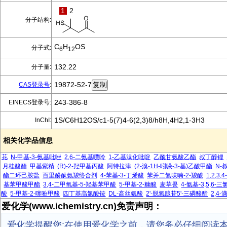
1
2
分子结构:
C
H
OS
分子式:
6
12
132.22
分子量:
19872-52-7
CAS登录号
:
243-386-8
EINECS登录号:
1S/C6H12OS/c1-5(7)4-6(2,3)8/h8H,4H2,1-3H3
InChI:
相关化学品信息
苝
N-甲基-3-氨基吡唑
2,6-二氨基嘌呤
1-乙基溴化吡啶
乙酰甘氨酸乙酯
叔丁醇锂
月桂酸酯
甲基紫精
(R)-2-羟甲基丙酸
阿特拉津
(2-溴-1H-吲哚-3-基)乙酸甲酯
N-
酯二环己胺盐
百里酚酞氨羧络合剂
4-苯基-3-丁烯酸
苯并二氢呋喃-2-羧酸
1,2,3
基苯甲酸甲酯
3,4-二甲氧基-5-羟基苯甲酸
5-甲基-2-糠酸
麦草畏
4-氨基-3,5,6
酸
5-甲基-2-噻吩甲酸
四丁基高氯酸铵
DL-高丝氨酸
2'-脱氧腺苷5'-三磷酸酯
2,4
爱化学(www.ichemistry.cn)免责声明：
爱化学提醒您:在使用爱化学之前，请您务必仔细阅读