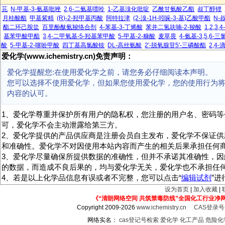
苝
N-甲基-3-氨基吡唑
2,6-二氨基嘌呤
1-乙基溴化吡啶
乙酰甘氨酸乙酯
叔丁醇锂
月桂酸酯
甲基紫精
(R)-2-羟甲基丙酸
阿特拉津
(2-溴-1H-吲哚-3-基)乙酸甲酯
N-
酯二环己胺盐
百里酚酞氨羧络合剂
4-苯基-3-丁烯酸
苯并二氢呋喃-2-羧酸
1,2,3
基苯甲酸甲酯
3,4-二甲氧基-5-羟基苯甲酸
5-甲基-2-糠酸
麦草畏
4-氨基-3,5,6
酸
5-甲基-2-噻吩甲酸
四丁基高氯酸铵
DL-高丝氨酸
2'-脱氧腺苷5'-三磷酸酯
2,4
爱化学(www.ichemistry.cn)免责声明：
爱化学提醒您:在使用爱化学之前，请您务必仔细阅读本声明。
您可以选择不使用爱化学，但如果您使用爱化学，您的使用行为
内容的认可。
1、爱化学尊重并保护所有用户的隐私权，您注册的用户名、密码等
可，爱化学不会主动泄露给第三方。
2、爱化学提供的产品供应商是注册会员自主发布，爱化学不保证供
和准确性。爱化学不对因使用本站内容而产生的相关后果承担任何
3、爱化学尽量确保所提供数据的准确性，但并不承诺其准确性，因
的数据，而造成不良后果的，均与爱化学无关，爱化学也不承担任
4、若是以上化学品信息有误或者不完整，您可以点击“
编辑试剂
”
设为首页
|
加入收藏
|
《“清朗网络空间 共筑禁毒防线”全国化工行业净
Copyright 2009-2026
www.ichemistry.cn
CAS登录
网络实名：
cas登记号检索
爱化学
化工产品
危险化