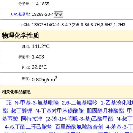
114.1855
分子量:
19269-28-4
CAS登录号
:
1S/C7H14O/c1-3-4-7(2)5-6-8/h6-7H,3-5H2,1-2H3
InChI:
物理化学性质
141.2°C
沸点:
1.403
折射率:
32.6°C
闪点:
3
密度:
0.805g/cm
相关化学品信息
苝
N-甲基-3-氨基吡唑
2,6-二氨基嘌呤
1-乙基溴化吡
酯
叔丁醇锂
N-丁基对甲苯磺酰胺
胆固醇月桂酸酯
甲
基丙酸
阿特拉津
(2-溴-1H-吲哚-3-基)乙酸甲酯
N-叔
4-叔丁酯二环己胺盐
百里酚酞氨羧络合剂
4-苯基-3-