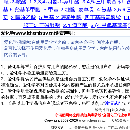
喃-2-羧酸
1,2,3,4-四氢-1-萘甲酸
3,4,5-三甲氧基苯
基-5-羟基苯甲酸
5-甲基-2-糠酸
麦草畏
4-氨基-3,5,
安
2-噻吩乙酸
5-甲基-2-噻吩甲酸
四丁基高氯酸铵
D
腺苷5'-三磷酸酯
2,4-滴辛酯
3-(4-甲氧基苯基
爱化学(www.ichemistry.cn)免责声明：
爱化学提醒您:在使用爱化学之前，请您务必仔细阅读本声明。
您可以选择不使用爱化学，但如果您使用爱化学，您的使用行为
内容的认可。
1、爱化学尊重并保护所有用户的隐私权，您注册的用户名、密码等
可，爱化学不会主动泄露给第三方。
2、爱化学提供的产品供应商是注册会员自主发布，爱化学不保证供
和准确性。爱化学不对因使用本站内容而产生的相关后果承担任何
3、爱化学尽量确保所提供数据的准确性，但并不承诺其准确性，因
的数据，而造成不良后果的，均与爱化学无关，爱化学也不承担任
4、若是以上化学品信息有误或者不完整，您可以点击“
编辑试剂
”
设为首页
|
加入收藏
|
《“清朗网络空间 共筑禁毒防线”全国化工行业净
Copyright 2009-2026
www.ichemistry.cn
CAS登录
网络实名：
cas登记号检索
爱化学
化工产品
危险化