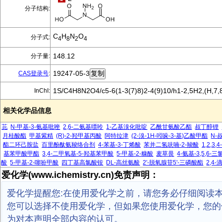
分子结构:
C
H
N
O
分子式:
4
8
2
4
148.12
分子量:
19247-05-3
CAS登录号
:
1S/C4H8N2O4/c5-6(1-3(7)8)2-4(9)10/h1-2,5H2,(H,7,8
InChI:
相关化学品信息
苝
N-甲基-3-氨基吡唑
2,6-二氨基嘌呤
1-乙基溴化吡啶
乙酰甘氨酸乙酯
叔丁醇锂
月桂酸酯
甲基紫精
(R)-2-羟甲基丙酸
阿特拉津
(2-溴-1H-吲哚-3-基)乙酸甲酯
N-
酯二环己胺盐
百里酚酞氨羧络合剂
4-苯基-3-丁烯酸
苯并二氢呋喃-2-羧酸
1,2,3
基苯甲酸甲酯
3,4-二甲氧基-5-羟基苯甲酸
5-甲基-2-糠酸
麦草畏
4-氨基-3,5,6
酸
5-甲基-2-噻吩甲酸
四丁基高氯酸铵
DL-高丝氨酸
2'-脱氧腺苷5'-三磷酸酯
2,4
爱化学(www.ichemistry.cn)免责声明：
爱化学提醒您:在使用爱化学之前，请您务必仔细阅读
您可以选择不使用爱化学，但如果您使用爱化学，您的
为对本声明全部内容的认可。