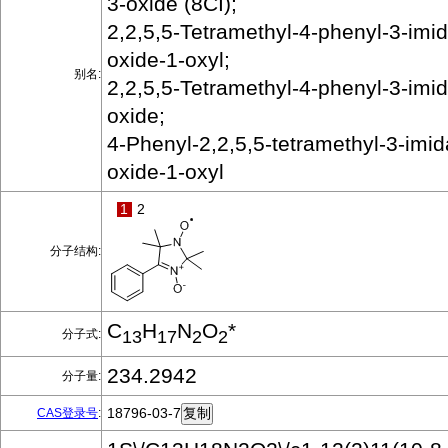
3-oxide (8CI);
2,2,5,5-Tetramethyl-4-phenyl-3-imid
oxide-1-oxyl;
别名:
2,2,5,5-Tetramethyl-4-phenyl-3-imid
oxide;
4-Phenyl-2,2,5,5-tetramethyl-3-imid
oxide-1-oxyl
1
2
分子结构:
C
H
N
O
*
分子式:
13
17
2
2
234.2942
分子量:
18796-03-7
CAS登录号
: