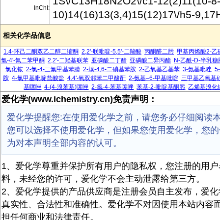
1S\/C13H18N2O2\/c1-12(2)11(10-8-
InChI:
10)14(16)13(3,4)15(12)17\/h5-9,17
相关化学品信息
1,4-环己二酮双乙二醇二缩酮
2,2'-联吡啶-5,5'-二羧酸
丙酮醛二肟
甲基丙烯酸2-乙
氯-4'-氟二苯甲酮
2,2'-二羟基联苯
亚磷酸二丁酯
亚磷酸二异丙酯
N-乙酰-D-半乳糖
氯化铵
2-氯-4-三氟甲基苯腈
2-溴-4,6-二硝基苯胺
2-乙氧基乙基苯
3-氨基吡唑
5
胺
4-氯甲基吡啶盐酸盐
4,4'-氧双邻苯二甲酸酐
2-氨基–6-甲基吡啶
三甲基乙氧基
基噻唑
4-(4-溴苯基)噻唑
2-氯-4-苯基噻唑
苯基-2-吡啶基酮肟
乙烯基溴化
爱化学(www.ichemistry.cn)免责声明：
爱化学提醒您:在使用爱化学之前，请您务必仔细阅读
您可以选择不使用爱化学，但如果您使用爱化学，您的
为对本声明全部内容的认可。
1、爱化学尊重并保护所有用户的隐私权，您注册的用户
料，未经您的许可，爱化学不会主动泄露给第三方。
2、爱化学提供的产品供应商是注册会员自主发布，爱化
真实性、合法性和准确性。爱化学不对因使用本站内容
担任何商业和法律责任。