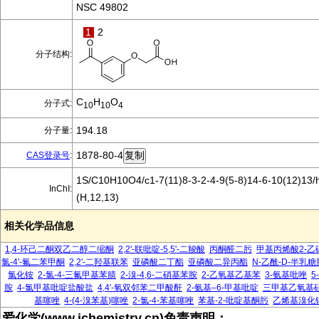
NSC 49802
1
2
分子结构:
C
H
O
分子式:
10
10
4
194.18
分子量:
1878-80-4
CAS登录号
:
1S/C10H10O4/c1-7(11)8-3-2-4-9(5-8)14-6-10(12)13/
InChI:
(H,12,13)
相关化学品信息
1,4-环己二酮双乙二醇二缩酮
2,2'-联吡啶-5,5'-二羧酸
丙酮醛二肟
甲基丙烯酸2-乙
氯-4'-氟二苯甲酮
2,2'-二羟基联苯
亚磷酸二丁酯
亚磷酸二异丙酯
N-乙酰-D-半乳糖
氯化铵
2-氯-4-三氟甲基苯腈
2-溴-4,6-二硝基苯胺
2-乙氧基乙基苯
3-氨基吡唑
5
胺
4-氯甲基吡啶盐酸盐
4,4'-氧双邻苯二甲酸酐
2-氨基–6-甲基吡啶
三甲基乙氧基
基噻唑
4-(4-溴苯基)噻唑
2-氯-4-苯基噻唑
苯基-2-吡啶基酮肟
乙烯基溴化
爱化学(www.ichemistry.cn)免责声明：