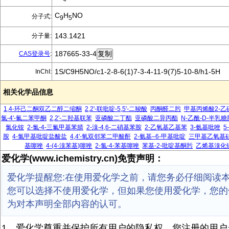
C
H
NO
分子式:
9
5
143.1421
分子量:
187665-33-4
CAS登录号
:
1S/C9H5NO/c1-2-8-6(1)7-3-4-11-9(7)5-10-8/h1-5H
InChI:
相关化学品信息
1,4-环己二酮双乙二醇二缩酮
2,2'-联吡啶-5,5'-二羧酸
丙酮醛二肟
甲基丙烯酸2-乙
氯-4'-氟二苯甲酮
2,2'-二羟基联苯
亚磷酸二丁酯
亚磷酸二异丙酯
N-乙酰-D-半乳糖
氯化铵
2-氯-4-三氟甲基苯腈
2-溴-4,6-二硝基苯胺
2-乙氧基乙基苯
3-氨基吡唑
5
胺
4-氯甲基吡啶盐酸盐
4,4'-氧双邻苯二甲酸酐
2-氨基–6-甲基吡啶
三甲基乙氧基
基噻唑
4-(4-溴苯基)噻唑
2-氯-4-苯基噻唑
苯基-2-吡啶基酮肟
乙烯基溴化
爱化学(www.ichemistry.cn)免责声明：
爱化学提醒您:在使用爱化学之前，请您务必仔细阅读
您可以选择不使用爱化学，但如果您使用爱化学，您的
为对本声明全部内容的认可。
1、爱化学尊重并保护所有用户的隐私权，您注册的用户