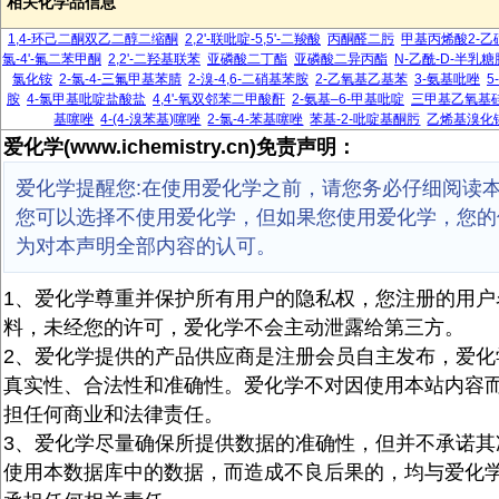
相关化学品信息
1,4-环己二酮双乙二醇二缩酮
2,2'-联吡啶-5,5'-二羧酸
丙酮醛二肟
甲基丙烯酸2-乙
氯-4'-氟二苯甲酮
2,2'-二羟基联苯
亚磷酸二丁酯
亚磷酸二异丙酯
N-乙酰-D-半乳糖
氯化铵
2-氯-4-三氟甲基苯腈
2-溴-4,6-二硝基苯胺
2-乙氧基乙基苯
3-氨基吡唑
5
胺
4-氯甲基吡啶盐酸盐
4,4'-氧双邻苯二甲酸酐
2-氨基–6-甲基吡啶
三甲基乙氧基
基噻唑
4-(4-溴苯基)噻唑
2-氯-4-苯基噻唑
苯基-2-吡啶基酮肟
乙烯基溴化
爱化学(www.ichemistry.cn)免责声明：
爱化学提醒您:在使用爱化学之前，请您务必仔细阅读
您可以选择不使用爱化学，但如果您使用爱化学，您的
为对本声明全部内容的认可。
1、爱化学尊重并保护所有用户的隐私权，您注册的用户
料，未经您的许可，爱化学不会主动泄露给第三方。
2、爱化学提供的产品供应商是注册会员自主发布，爱化
真实性、合法性和准确性。爱化学不对因使用本站内容
担任何商业和法律责任。
3、爱化学尽量确保所提供数据的准确性，但并不承诺其
使用本数据库中的数据，而造成不良后果的，均与爱化