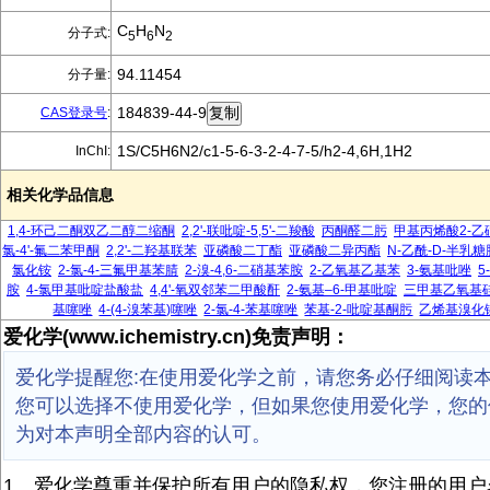
C
H
N
分子式:
5
6
2
94.11454
分子量:
184839-44-9
CAS登录号
:
1S/C5H6N2/c1-5-6-3-2-4-7-5/h2-4,6H,1H2
InChI:
相关化学品信息
1,4-环己二酮双乙二醇二缩酮
2,2'-联吡啶-5,5'-二羧酸
丙酮醛二肟
甲基丙烯酸2-乙
氯-4'-氟二苯甲酮
2,2'-二羟基联苯
亚磷酸二丁酯
亚磷酸二异丙酯
N-乙酰-D-半乳糖
氯化铵
2-氯-4-三氟甲基苯腈
2-溴-4,6-二硝基苯胺
2-乙氧基乙基苯
3-氨基吡唑
5
胺
4-氯甲基吡啶盐酸盐
4,4'-氧双邻苯二甲酸酐
2-氨基–6-甲基吡啶
三甲基乙氧基
基噻唑
4-(4-溴苯基)噻唑
2-氯-4-苯基噻唑
苯基-2-吡啶基酮肟
乙烯基溴化
爱化学(www.ichemistry.cn)免责声明：
爱化学提醒您:在使用爱化学之前，请您务必仔细阅读
您可以选择不使用爱化学，但如果您使用爱化学，您的
为对本声明全部内容的认可。
1、爱化学尊重并保护所有用户的隐私权，您注册的用户