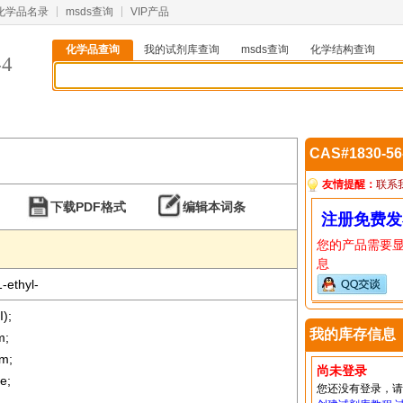
化学品名录
msds查询
VIP产品
化学品查询
我的试剂库查询
msds查询
化学结构查询
-4
CAS#1830-5
友情提醒：
联系
下载PDF格式
编辑本词条
注册免费发
您的产品需要
息
-ethyl-
I);
我的库存信息
m;
am;
尚未登录
e;
您还没有登录，