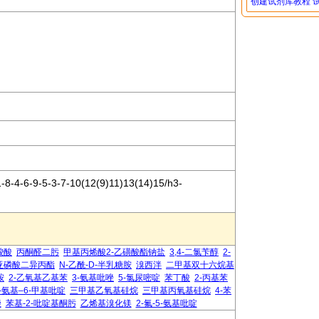
创建试剂库教程
8-4-6-9-5-3-7-10(12(9)11)13(14)15/h3-
二羧酸
丙酮醛二肟
甲基丙烯酸2-乙磺酸酯钠盐
3,4-二氯苄醇
2-
亚磷酸二异丙酯
N-乙酰-D-半乳糖胺
溴西泮
二甲基双十六烷基
胺
2-乙氧基乙基苯
3-氨基吡唑
5-氯尿嘧啶
苯丁酸
2-丙基苯
2-氨基–6-甲基吡啶
三甲基乙氧基硅烷
三甲基丙氧基硅烷
4-苯
唑
苯基-2-吡啶基酮肟
乙烯基溴化镁
2-氟-5-氨基吡啶