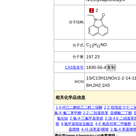
1
2
分子结构:
C
H
NO
分子式:
13
11
197.23
分子量:
1830-56-4
CAS登录号
:
1S/C13H11NO/c1-2-14-11-
InChI:
8H,2H2,1H3
相关化学品信息
1,4-环己二酮双乙二醇二缩酮
2,2'-联吡啶-5,5'-
氯-4'-氟二苯甲酮
2,2'-二羟基联苯
亚磷酸二丁酯
氯化铵
2-氯-4-三氟甲基苯腈
2-溴-4,6-二硝基苯
胺
4-氯甲基吡啶盐酸盐
4,4'-氧双邻苯二甲酸酐
基噻唑
4-(4-溴苯基)噻唑
2-氯-4-苯基噻
爱化学(www.ichemistry.cn)免责声明：