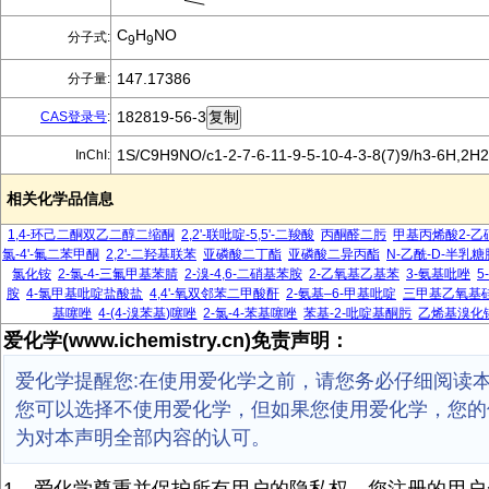
C
H
NO
分子式:
9
9
147.17386
分子量:
182819-56-3
CAS登录号
:
1S/C9H9NO/c1-2-7-6-11-9-5-10-4-3-8(7)9/h3-6H,2H
InChI:
相关化学品信息
1,4-环己二酮双乙二醇二缩酮
2,2'-联吡啶-5,5'-二羧酸
丙酮醛二肟
甲基丙烯酸2-乙
氯-4'-氟二苯甲酮
2,2'-二羟基联苯
亚磷酸二丁酯
亚磷酸二异丙酯
N-乙酰-D-半乳糖
氯化铵
2-氯-4-三氟甲基苯腈
2-溴-4,6-二硝基苯胺
2-乙氧基乙基苯
3-氨基吡唑
5
胺
4-氯甲基吡啶盐酸盐
4,4'-氧双邻苯二甲酸酐
2-氨基–6-甲基吡啶
三甲基乙氧基
基噻唑
4-(4-溴苯基)噻唑
2-氯-4-苯基噻唑
苯基-2-吡啶基酮肟
乙烯基溴化
爱化学(www.ichemistry.cn)免责声明：
爱化学提醒您:在使用爱化学之前，请您务必仔细阅读
您可以选择不使用爱化学，但如果您使用爱化学，您的
为对本声明全部内容的认可。