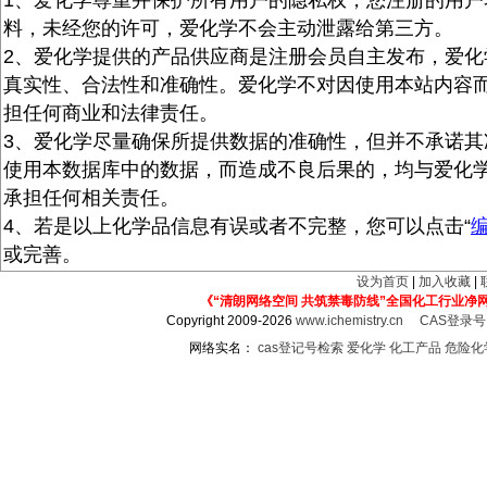
1、爱化学尊重并保护所有用户的隐私权，您注册的用户
料，未经您的许可，爱化学不会主动泄露给第三方。
2、爱化学提供的产品供应商是注册会员自主发布，爱化
真实性、合法性和准确性。爱化学不对因使用本站内容
担任何商业和法律责任。
3、爱化学尽量确保所提供数据的准确性，但并不承诺其
使用本数据库中的数据，而造成不良后果的，均与爱化
承担任何相关责任。
4、若是以上化学品信息有误或者不完整，您可以点击“
或完善。
设为首页
|
加入收藏
|
《“清朗网络空间 共筑禁毒防线”全国化工行业净
Copyright 2009-2026
www.ichemistry.cn
CAS登录
网络实名：
cas登记号检索
爱化学
化工产品
危险化