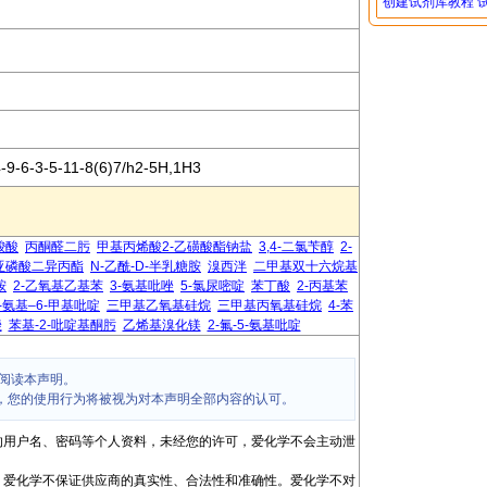
创建试剂库教程
9-6-3-5-11-8(6)7/h2-5H,1H3
二羧酸
丙酮醛二肟
甲基丙烯酸2-乙磺酸酯钠盐
3,4-二氯苄醇
2-
亚磷酸二异丙酯
N-乙酰-D-半乳糖胺
溴西泮
二甲基双十六烷基
胺
2-乙氧基乙基苯
3-氨基吡唑
5-氯尿嘧啶
苯丁酸
2-丙基苯
2-氨基–6-甲基吡啶
三甲基乙氧基硅烷
三甲基丙氧基硅烷
4-苯
唑
苯基-2-吡啶基酮肟
乙烯基溴化镁
2-氟-5-氨基吡啶
阅读本声明。
，您的使用行为将被视为对本声明全部内容的认可。
的用户名、密码等个人资料，未经您的许可，爱化学不会主动泄
，爱化学不保证供应商的真实性、合法性和准确性。爱化学不对