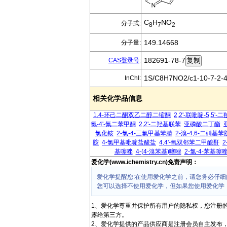
C
H
NO
分子式:
8
7
2
149.14668
分子量:
182691-78-7
CAS登录号
:
1S/C8H7NO2/c1-10-7-2-4-
InChI:
相关化学品信息
1,4-环己二酮双乙二醇二缩酮
2,2'-联吡啶-5,5'-
氯-4'-氟二苯甲酮
2,2'-二羟基联苯
亚磷酸二丁酯
氯化铵
2-氯-4-三氟甲基苯腈
2-溴-4,6-二硝基苯
胺
4-氯甲基吡啶盐酸盐
4,4'-氧双邻苯二甲酸酐
基噻唑
4-(4-溴苯基)噻唑
2-氯-4-苯基噻
爱化学(www.ichemistry.cn)免责声明：
爱化学提醒您:在使用爱化学之前，请您务必仔细
您可以选择不使用爱化学，但如果您使用爱化学
1、爱化学尊重并保护所有用户的隐私权，您注册
露给第三方。
2、爱化学提供的产品供应商是注册会员自主发布