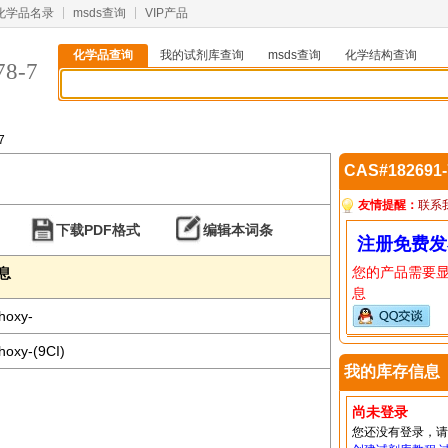
化学品名录
msds查询
VIP产品
化学品查询
我的试剂库查询
msds查询
化学结构查询
78-7
7
CAS#182691
友情提醒：
联系
下载PDF格式
编辑本词条
注册免费发
您的产品需要
信息
息
thoxy-
hoxy-(9CI)
我的库存信息
尚未登录
您还没有登录，