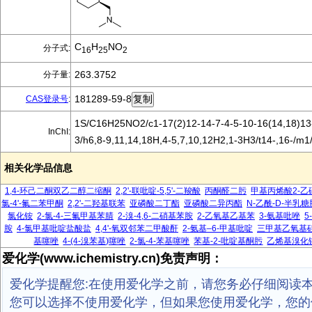
C
H
NO
分子式:
16
25
2
263.3752
分子量:
181289-59-8
CAS登录号
:
1S/C16H25NO2/c1-17(2)12-14-7-4-5-10-16(14,18)13-
InChI:
3/h6,8-9,11,14,18H,4-5,7,10,12H2,1-3H3/t14-,16-/m1
相关化学品信息
1,4-环己二酮双乙二醇二缩酮
2,2'-联吡啶-5,5'-二羧酸
丙酮醛二肟
甲基丙烯酸2-乙
氯-4'-氟二苯甲酮
2,2'-二羟基联苯
亚磷酸二丁酯
亚磷酸二异丙酯
N-乙酰-D-半乳糖
氯化铵
2-氯-4-三氟甲基苯腈
2-溴-4,6-二硝基苯胺
2-乙氧基乙基苯
3-氨基吡唑
5
胺
4-氯甲基吡啶盐酸盐
4,4'-氧双邻苯二甲酸酐
2-氨基–6-甲基吡啶
三甲基乙氧基
基噻唑
4-(4-溴苯基)噻唑
2-氯-4-苯基噻唑
苯基-2-吡啶基酮肟
乙烯基溴化
爱化学(www.ichemistry.cn)免责声明：
爱化学提醒您:在使用爱化学之前，请您务必仔细阅读
您可以选择不使用爱化学，但如果您使用爱化学，您的