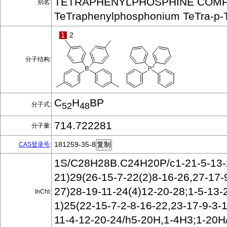
TETRAPHENYLPHOSPHINE COMP
别名:
TeTraphenylphosphonium TeTra-p-T
1
2
分子结构:
C
H
BP
分子式:
52
48
714.722281
分子量:
181259-35-8
CAS登录号
:
1S/C28H28B.C24H20P/c1-21-5-13-
21)29(26-15-7-22(2)8-16-26,27-17-
27)28-19-11-24(4)12-20-28;1-5-13-
InChI:
1)25(22-15-7-2-8-16-22,23-17-9-3-
11-4-12-20-24/h5-20H,1-4H3;1-20H