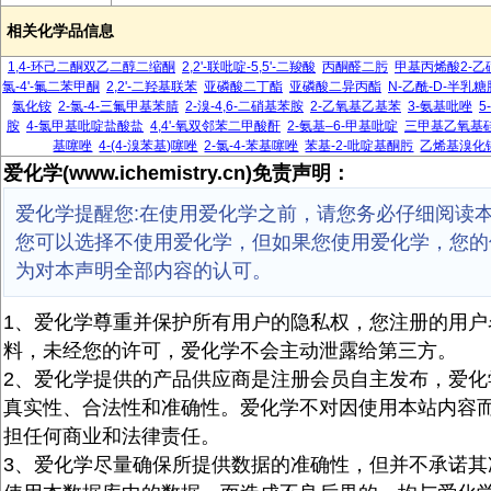
相关化学品信息
1,4-环己二酮双乙二醇二缩酮
2,2'-联吡啶-5,5'-二羧酸
丙酮醛二肟
甲基丙烯酸2-乙
氯-4'-氟二苯甲酮
2,2'-二羟基联苯
亚磷酸二丁酯
亚磷酸二异丙酯
N-乙酰-D-半乳糖
氯化铵
2-氯-4-三氟甲基苯腈
2-溴-4,6-二硝基苯胺
2-乙氧基乙基苯
3-氨基吡唑
5
胺
4-氯甲基吡啶盐酸盐
4,4'-氧双邻苯二甲酸酐
2-氨基–6-甲基吡啶
三甲基乙氧基
基噻唑
4-(4-溴苯基)噻唑
2-氯-4-苯基噻唑
苯基-2-吡啶基酮肟
乙烯基溴化
爱化学(www.ichemistry.cn)免责声明：
爱化学提醒您:在使用爱化学之前，请您务必仔细阅读
您可以选择不使用爱化学，但如果您使用爱化学，您的
为对本声明全部内容的认可。
1、爱化学尊重并保护所有用户的隐私权，您注册的用户
料，未经您的许可，爱化学不会主动泄露给第三方。
2、爱化学提供的产品供应商是注册会员自主发布，爱化
真实性、合法性和准确性。爱化学不对因使用本站内容
担任何商业和法律责任。
3、爱化学尽量确保所提供数据的准确性，但并不承诺其