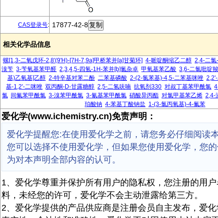
17877-42-8
CAS登录号
:
相关化学品信息
螺[1,3-二氧戊环-2,8'(9'H)-[7H-7,9a]甲桥苯并[a]甘菊环]
4-哌啶酮缩乙二醇
2,4-二氯
溴苄
3-苄氧基苯甲醛
2,3,4,5-四氢-1H-苯并[b]氮杂卓
甲氧基苯乙酸
3,6-二氯吡啶
基)乙氧基]乙醇
2-特辛基对苯二酚
二苯基磷酸
2-(2-氯苯基)-4,5-二苯基咪唑
2,2
基-1,2'-二咪唑
双丙酮-D-甘露糖醇
2,5-二氢呋喃
抗氧剂330
对叔丁基苯甲酰氯
氯
间氟苯甲酰氯
3-溴苯甲酰氯
3-氰基苯甲酰氯
硝酸异丙酯
对氯甲基苯乙烯
2,4
珀酸钠
4-苯基丁酸钠盐
1-(3-氯丙氧基)-4-氟苯
爱化学(www.ichemistry.cn)免责声明：
爱化学提醒您:在使用爱化学之前，请您务必仔细阅读
您可以选择不使用爱化学，但如果您使用爱化学，您的
为对本声明全部内容的认可。
1、爱化学尊重并保护所有用户的隐私权，您注册的用户
料，未经您的许可，爱化学不会主动泄露给第三方。
2、爱化学提供的产品供应商是注册会员自主发布，爱化