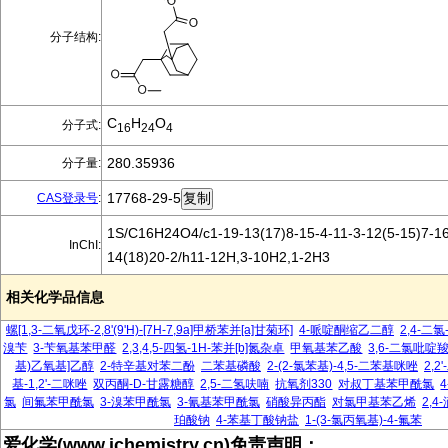
分子结构:
C
H
O
分子式:
16
24
4
280.35936
分子量:
17768-29-5
CAS登录号
:
1S/C16H24O4/c1-19-13(17)8-15-4-11-3-12(5-15)7-16
InChI:
14(18)20-2/h11-12H,3-10H2,1-2H3
相关化学品信息
螺[1,3-二氧戊环-2,8'(9'H)-[7H-7,9a]甲桥苯并[a]甘菊环]
4-哌啶酮缩乙二醇
2,4-二氯
溴苄
3-苄氧基苯甲醛
2,3,4,5-四氢-1H-苯并[b]氮杂卓
甲氧基苯乙酸
3,6-二氯吡啶
基)乙氧基]乙醇
2-特辛基对苯二酚
二苯基磷酸
2-(2-氯苯基)-4,5-二苯基咪唑
2,2
基-1,2'-二咪唑
双丙酮-D-甘露糖醇
2,5-二氢呋喃
抗氧剂330
对叔丁基苯甲酰氯
氯
间氟苯甲酰氯
3-溴苯甲酰氯
3-氰基苯甲酰氯
硝酸异丙酯
对氯甲基苯乙烯
2,4
珀酸钠
4-苯基丁酸钠盐
1-(3-氯丙氧基)-4-氟苯
爱化学(www.ichemistry.cn)免责声明：