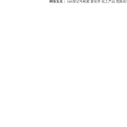
网络实名：
cas登记号检索
爱化学
化工产品
危险化