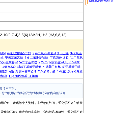
创建试剂库教程
-10(9-7-4)8-5(6)12/h2H,1H3,(H3,6,8,12)
甘菊环]
4-哌啶酮缩乙二醇
2,4-二氯-6-苯基-1,3,5-三嗪
3-苄氧基
杂卓
甲氧基苯乙酸
3,6-二氯吡啶羧酸
丁烷四羧
2-[2-(二甲基氨
2-(2-氯苯基)-4,5-二苯基咪唑
2,2'-二(2-氯苯基)-4,4',5,5'-四苯
抗氧剂330
对叔丁基苯甲酰氯
4-碘苯甲酰氯
间甲基苯甲酰
硝酸异丙酯
对氯甲基苯乙烯
2,4-滴异丁酯
1-溴芘
泼尼松龙琥
酸钠盐
1-(3-氯丙氧基)-4-氟苯
阅读本声明。
，您的使用行为将被视为对本声明全部内容的认可。
的用户名、密码等个人资料，未经您的许可，爱化学不会主动泄
，爱化学不保证供应商的真实性、合法性和准确性。爱化学不对