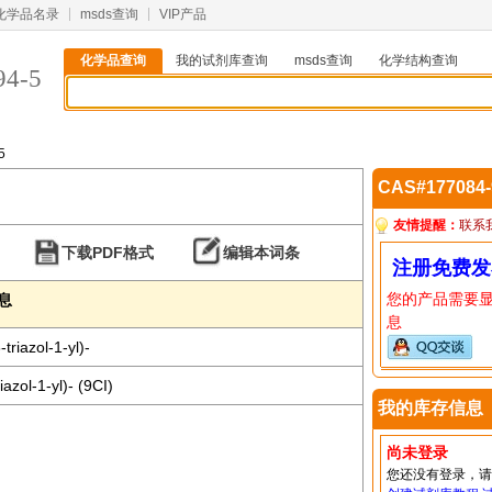
化学品名录
msds查询
VIP产品
化学品查询
我的试剂库查询
msds查询
化学结构查询
94-5
5
CAS#177084
友情提醒：
联系
下载PDF格式
编辑本词条
注册免费发
您的产品需要
信息
息
triazol-1-yl)-
azol-1-yl)- (9CI)
我的库存信息
尚未登录
您还没有登录，