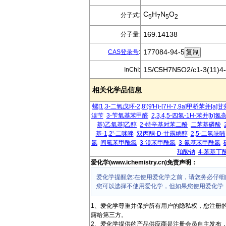
C
H
N
O
分子式:
5
7
5
2
169.14138
分子量:
177084-94-5
CAS登录号
:
1S/C5H7N5O2/c1-3(11)4-2
InChI:
相关化学品信息
螺[1,3-二氧戊环-2,8'(9'H)-[7H-7,9a]甲桥苯并[a]
溴苄
3-苄氧基苯甲醛
2,3,4,5-四氢-1H-苯并[b]氮
基)乙氧基]乙醇
2-特辛基对苯二酚
二苯基磷酸
基-1,2'-二咪唑
双丙酮-D-甘露糖醇
2,5-二氢呋喃
氯
间氟苯甲酰氯
3-溴苯甲酰氯
3-氰基苯甲酰氯
珀酸钠
4-苯基丁
爱化学(www.ichemistry.cn)免责声明：
爱化学提醒您:在使用爱化学之前，请您务必仔细
您可以选择不使用爱化学，但如果您使用爱化学
1、爱化学尊重并保护所有用户的隐私权，您注册
露给第三方。
2、爱化学提供的产品供应商是注册会员自主发布