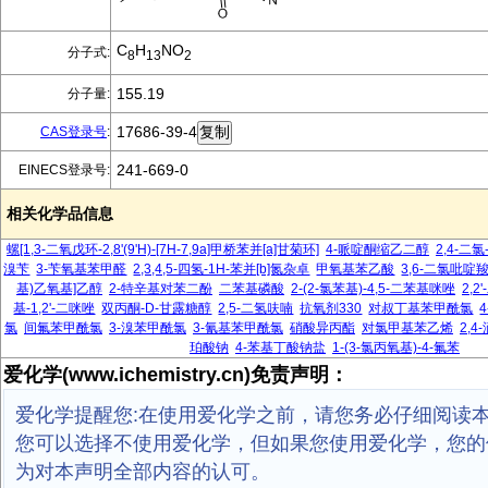
C
H
NO
分子式:
8
13
2
155.19
分子量:
17686-39-4
CAS登录号
:
241-669-0
EINECS登录号:
相关化学品信息
螺[1,3-二氧戊环-2,8'(9'H)-[7H-7,9a]甲桥苯并[a]甘菊环]
4-哌啶酮缩乙二醇
2,4-二氯
溴苄
3-苄氧基苯甲醛
2,3,4,5-四氢-1H-苯并[b]氮杂卓
甲氧基苯乙酸
3,6-二氯吡啶
基)乙氧基]乙醇
2-特辛基对苯二酚
二苯基磷酸
2-(2-氯苯基)-4,5-二苯基咪唑
2,2
基-1,2'-二咪唑
双丙酮-D-甘露糖醇
2,5-二氢呋喃
抗氧剂330
对叔丁基苯甲酰氯
氯
间氟苯甲酰氯
3-溴苯甲酰氯
3-氰基苯甲酰氯
硝酸异丙酯
对氯甲基苯乙烯
2,4
珀酸钠
4-苯基丁酸钠盐
1-(3-氯丙氧基)-4-氟苯
爱化学(www.ichemistry.cn)免责声明：
爱化学提醒您:在使用爱化学之前，请您务必仔细阅读
您可以选择不使用爱化学，但如果您使用爱化学，您的
为对本声明全部内容的认可。