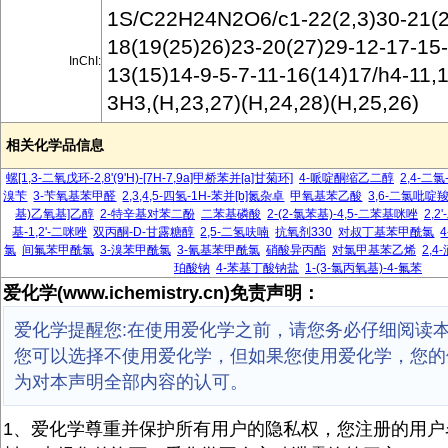
1S/C22H24N2O6/c1-22(2,3)30-21(2
18(19(25)26)23-20(27)29-12-17-15-
InChI:
13(15)14-9-5-7-11-16(14)17/h4-11,
3H3,(H,23,27)(H,24,28)(H,25,26)
相关化学品信息
螺[1,3-二氧戊环-2,8'(9'H)-[7H-7,9a]甲桥苯并[a]甘菊环]
4-哌啶酮缩乙二醇
2,4-二氯
溴苄
3-苄氧基苯甲醛
2,3,4,5-四氢-1H-苯并[b]氮杂卓
甲氧基苯乙酸
3,6-二氯吡啶
基)乙氧基]乙醇
2-特辛基对苯二酚
二苯基磷酸
2-(2-氯苯基)-4,5-二苯基咪唑
2,2
基-1,2'-二咪唑
双丙酮-D-甘露糖醇
2,5-二氢呋喃
抗氧剂330
对叔丁基苯甲酰氯
氯
间氟苯甲酰氯
3-溴苯甲酰氯
3-氰基苯甲酰氯
硝酸异丙酯
对氯甲基苯乙烯
2,4
珀酸钠
4-苯基丁酸钠盐
1-(3-氯丙氧基)-4-氟苯
爱化学(www.ichemistry.cn)免责声明：
爱化学提醒您:在使用爱化学之前，请您务必仔细阅读
您可以选择不使用爱化学，但如果您使用爱化学，您的
为对本声明全部内容的认可。
1、爱化学尊重并保护所有用户的隐私权，您注册的用户