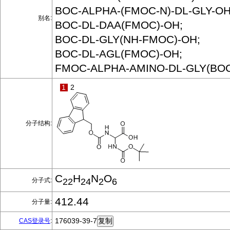
BOC-ALPHA-(FMOC-N)-DL-GLY-OH
别名:
BOC-DL-DAA(FMOC)-OH;
BOC-DL-GLY(NH-FMOC)-OH;
BOC-DL-AGL(FMOC)-OH;
FMOC-ALPHA-AMINO-DL-GLY(BO
1
2
分子结构:
C
H
N
O
分子式:
22
24
2
6
412.44
分子量:
176039-39-7
CAS登录号
: