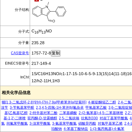
分子结构:
C
H
NO
分子式:
16
13
235.28
分子量:
1757-72-8
CAS登录号
:
217-149-4
EINECS登录号:
1S/C16H13NO/c1-17-15-10-6-5-9-13(15)14(11-18)16(
InChI:
12/h2-11H,1H3
相关化学品信息
螺[1,3-二氧戊环-2,8'(9'H)-[7H-7,9a]甲桥苯并[a]甘菊环]
4-哌啶酮缩乙二醇
2,4-二氯
溴苄
3-苄氧基苯甲醛
2,3,4,5-四氢-1H-苯并[b]氮杂卓
甲氧基苯乙酸
3,6-二氯吡啶
基)乙氧基]乙醇
2-特辛基对苯二酚
二苯基磷酸
2-(2-氯苯基)-4,5-二苯基咪唑
2,2
基-1,2'-二咪唑
双丙酮-D-甘露糖醇
2,5-二氢呋喃
抗氧剂330
对叔丁基苯甲酰氯
氯
间氟苯甲酰氯
3-溴苯甲酰氯
3-氰基苯甲酰氯
硝酸异丙酯
对氯甲基苯乙烯
2,4
珀酸钠
4-苯基丁酸钠盐
1-(3-氯丙氧基)-4-氟苯