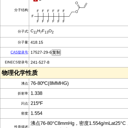
分子结构:
C
H
F
O
分子式:
11
7
13
2
418.15
分子量:
17527-29-6
CAS登录号
:
241-527-8
EINECS登录号:
物理化学性质
76-80ºC(8MMHG)
沸点:
1.338
折射率:
215ºF
闪点:
1.554
密度:
沸点76-80°C8mmHg，密度1.554g/mLat25
性质描述: