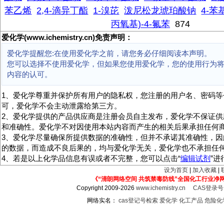
苯乙烯
2,4-滴异丁酯
1-溴芘
泼尼松龙琥珀酸钠
4-
丙氧基)-4-氟苯
874
爱化学(www.ichemistry.cn)免责声明：
爱化学提醒您:在使用爱化学之前，请您务必仔细阅读本声明。
您可以选择不使用爱化学，但如果您使用爱化学，您的使用行为
内容的认可。
1、爱化学尊重并保护所有用户的隐私权，您注册的用户名、密码等
可，爱化学不会主动泄露给第三方。
2、爱化学提供的产品供应商是注册会员自主发布，爱化学不保证供
和准确性。爱化学不对因使用本站内容而产生的相关后果承担任何
3、爱化学尽量确保所提供数据的准确性，但并不承诺其准确性，因
的数据，而造成不良后果的，均与爱化学无关，爱化学也不承担任
4、若是以上化学品信息有误或者不完整，您可以点击“
编辑试剂
”
设为首页
|
加入收藏
|
《“清朗网络空间 共筑禁毒防线”全国化工行业净
Copyright 2009-2026
www.ichemistry.cn
CAS登录
网络实名：
cas登记号检索
爱化学
化工产品
危险化