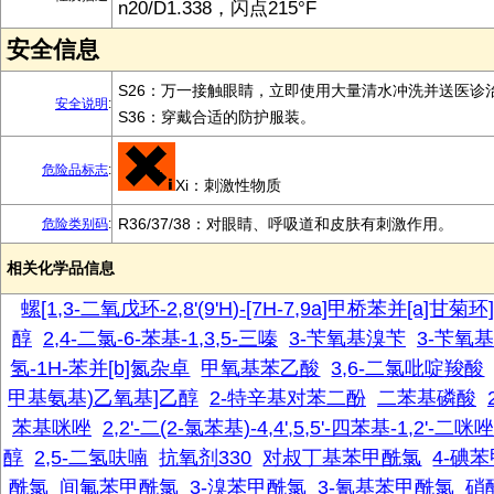
n20/D1.338，闪点215°F
安全信息
S26：万一接触眼睛，立即使用大量清水冲洗并送医诊
安全说明
:
S36：穿戴合适的防护服装。
危险品标志
:
Xi：刺激性物质
R36/37/38：对眼睛、呼吸道和皮肤有刺激作用。
危险类别码
:
相关化学品信息
螺[1,3-二氧戊环-2,8'(9'H)-[7H-7,9a]甲桥苯并[a]甘菊环
醇
2,4-二氯-6-苯基-1,3,5-三嗪
3-苄氧基溴苄
3-苄氧
氢-1H-苯并[b]氮杂卓
甲氧基苯乙酸
3,6-二氯吡啶羧酸
甲基氨基)乙氧基]乙醇
2-特辛基对苯二酚
二苯基磷酸
苯基咪唑
2,2'-二(2-氯苯基)-4,4',5,5'-四苯基-1,2'-二咪唑
醇
2,5-二氢呋喃
抗氧剂330
对叔丁基苯甲酰氯
4-碘
酰氯
间氟苯甲酰氯
3-溴苯甲酰氯
3-氰基苯甲酰氯
硝