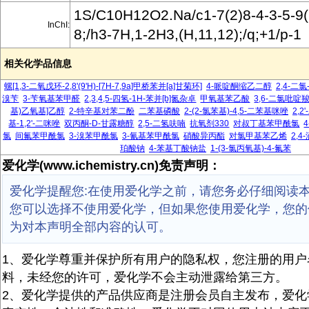
1S/C10H12O2.Na/c1-7(2)8-4-3-5-9(
InChI:
8;/h3-7H,1-2H3,(H,11,12);/q;+1/p-1
相关化学品信息
螺[1,3-二氧戊环-2,8'(9'H)-[7H-7,9a]甲桥苯并[a]甘菊环]
4-哌啶酮缩乙二醇
2,4-二氯
溴苄
3-苄氧基苯甲醛
2,3,4,5-四氢-1H-苯并[b]氮杂卓
甲氧基苯乙酸
3,6-二氯吡啶
基)乙氧基]乙醇
2-特辛基对苯二酚
二苯基磷酸
2-(2-氯苯基)-4,5-二苯基咪唑
2,2
基-1,2'-二咪唑
双丙酮-D-甘露糖醇
2,5-二氢呋喃
抗氧剂330
对叔丁基苯甲酰氯
氯
间氟苯甲酰氯
3-溴苯甲酰氯
3-氰基苯甲酰氯
硝酸异丙酯
对氯甲基苯乙烯
2,4
珀酸钠
4-苯基丁酸钠盐
1-(3-氯丙氧基)-4-氟苯
爱化学(www.ichemistry.cn)免责声明：
爱化学提醒您:在使用爱化学之前，请您务必仔细阅读
您可以选择不使用爱化学，但如果您使用爱化学，您的
为对本声明全部内容的认可。
1、爱化学尊重并保护所有用户的隐私权，您注册的用户
料，未经您的许可，爱化学不会主动泄露给第三方。
2、爱化学提供的产品供应商是注册会员自主发布，爱化