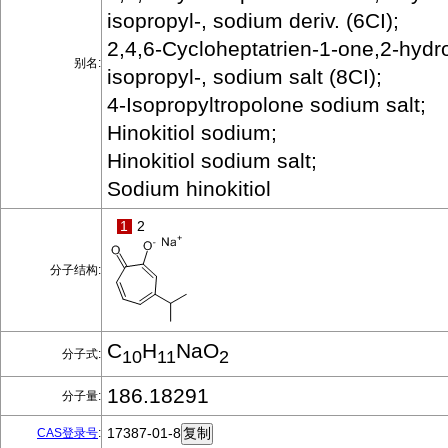
isopropyl-, sodium deriv. (6CI);
2,4,6-Cycloheptatrien-1-one,2-hydr
别名:
isopropyl-, sodium salt (8CI);
4-Isopropyltropolone sodium salt;
Hinokitiol sodium;
Hinokitiol sodium salt;
Sodium hinokitiol
1
2
分子结构:
C
H
NaO
分子式:
10
11
2
186.18291
分子量:
17387-01-8
CAS登录号
: