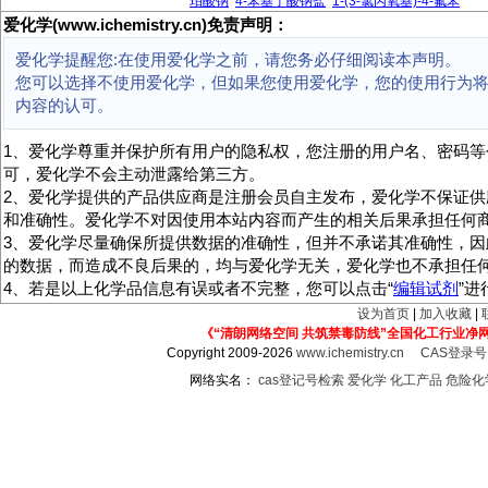
珀酸钠
4-苯基丁酸钠盐
1-(3-氯丙氧基)-4-氟苯
爱化学(www.ichemistry.cn)免责声明：
爱化学提醒您:在使用爱化学之前，请您务必仔细阅读本声明。
您可以选择不使用爱化学，但如果您使用爱化学，您的使用行为
内容的认可。
1、爱化学尊重并保护所有用户的隐私权，您注册的用户名、密码等
可，爱化学不会主动泄露给第三方。
2、爱化学提供的产品供应商是注册会员自主发布，爱化学不保证供
和准确性。爱化学不对因使用本站内容而产生的相关后果承担任何
3、爱化学尽量确保所提供数据的准确性，但并不承诺其准确性，因
的数据，而造成不良后果的，均与爱化学无关，爱化学也不承担任
4、若是以上化学品信息有误或者不完整，您可以点击“
编辑试剂
”
设为首页
|
加入收藏
|
《“清朗网络空间 共筑禁毒防线”全国化工行业净
Copyright 2009-2026
www.ichemistry.cn
CAS登录
网络实名：
cas登记号检索
爱化学
化工产品
危险化