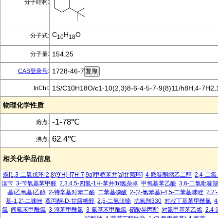
分子结构:
C
H
O
分子式:
10
18
154.25
分子量:
1728-46-7
CAS登录号
:
1S/C10H18O/c1-10(2,3)8-6-4-5-7-9(8)11/h8H,4-7H2,
InChI:
物理化学性质
-1-78℃
熔点:
62.4℃
沸点:
相关化学品信息
螺[1,3-二氧戊环-2,8'(9'H)-[7H-7,9a]甲桥苯并[a]甘菊环]
4-哌啶酮缩乙二醇
2,4-二氯
溴苄
3-苄氧基苯甲醛
2,3,4,5-四氢-1H-苯并[b]氮杂卓
甲氧基苯乙酸
3,6-二氯吡啶
基)乙氧基]乙醇
2-特辛基对苯二酚
二苯基磷酸
2-(2-氯苯基)-4,5-二苯基咪唑
2,2
基-1,2'-二咪唑
双丙酮-D-甘露糖醇
2,5-二氢呋喃
抗氧剂330
对叔丁基苯甲酰氯
氯
间氟苯甲酰氯
3-溴苯甲酰氯
3-氰基苯甲酰氯
硝酸异丙酯
对氯甲基苯乙烯
2,4