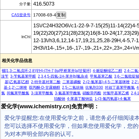
416.5073
分子量:
17008-69-4
CAS登录号
:
1S\/C24H32O6\/c1-22-9-7-15(25)11-14(22)4-5
19(22)20(27)21(28)23(2)16(8-10-24(17,23)29)
InChI:
12-13\/h3,6,12,14-17,19,21,25,28-29H,4-5,7-
2H3\/t14-,15+,16-,17-,19-,21+,22+,23+,24+\/
相关化学品信息
螺[1,3-二氧戊环-2,8'(9'H)-[7H-7,9a]甲桥苯并[a]甘菊环]
4-哌啶酮缩乙二醇
2,4-二氯
溴苄
3-苄氧基苯甲醛
2,3,4,5-四氢-1H-苯并[b]氮杂卓
甲氧基苯乙酸
3,6-二氯吡啶
基)乙氧基]乙醇
2-特辛基对苯二酚
二苯基磷酸
2-(2-氯苯基)-4,5-二苯基咪唑
2,2
基-1,2'-二咪唑
双丙酮-D-甘露糖醇
2,5-二氢呋喃
抗氧剂330
对叔丁基苯甲酰氯
氯
间氟苯甲酰氯
3-溴苯甲酰氯
3-氰基苯甲酰氯
硝酸异丙酯
对氯甲基苯乙烯
2,4
珀酸钠
4-苯基丁酸钠盐
1-(3-氯丙氧基)-4-氟苯
爱化学(www.ichemistry.cn)免责声明：
爱化学提醒您:在使用爱化学之前，请您务必仔细阅读
您可以选择不使用爱化学，但如果您使用爱化学，您的
为对本声明全部内容的认可。