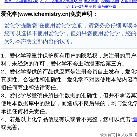
基-5-二乙基氨基戊烷
2-(2-二乙氨基乙氧基)乙醇
氰乙酰肼
丙烯酸乙酯
乙基黄原
药
1'3-双羟甲基脲
富马酸亚铁
爱化学(www.ichemistry.cn)免责声明：
爱化学提醒您:在使用爱化学之前，请您务必仔细阅读
您可以选择不使用爱化学，但如果您使用爱化学，您的
为对本声明全部内容的认可。
1、爱化学尊重并保护所有用户的隐私权，您注册的用户
料，未经您的许可，爱化学不会主动泄露给第三方。
2、爱化学提供的产品供应商是注册会员自主发布，爱化
真实性、合法性和准确性。爱化学不对因使用本站内容
担任何商业和法律责任。
3、爱化学尽量确保所提供数据的准确性，但并不承诺其
使用本数据库中的数据，而造成不良后果的，均与爱化
承担任何相关责任。
4、若是以上化学品信息有误或者不完整，您可以点击“
或完善。
设为首页
|
加入收藏
|