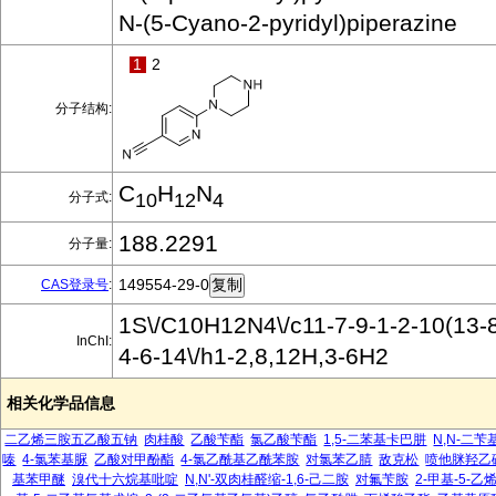
N-(5-Cyano-2-pyridyl)piperazine
1
2
分子结构:
C
H
N
分子式:
10
12
4
188.2291
分子量:
149554-29-0
CAS登录号
:
1S\/C10H12N4\/c11-7-9-1-2-10(13-8
InChI:
4-6-14\/h1-2,8,12H,3-6H2
相关化学品信息
二乙烯三胺五乙酸五钠
肉桂酸
乙酸苄酯
氯乙酸苄酯
1,5-二苯基卡巴肼
N,N-二
嗪
4-氯苯基脲
乙酸对甲酚酯
4-氯乙酰基乙酰苯胺
对氯苯乙腈
敌克松
喷他脒羟乙
基苯甲醚
溴代十六烷基吡啶
N,N'-双肉桂醛缩-1,6-己二胺
对氟苄胺
2-甲基-5-