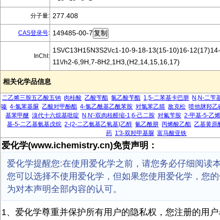
277.408
分子量:
149485-00-7
CAS登录号
:
1S\/C13H15N3S2\/c1-10-9-18-13(15-10)16-12(17)14-
InChI:
11\/h2-6,9H,7-8H2,1H3,(H2,14,15,16,17)
相关化学品信息
二乙烯三胺五乙酸五钠
肉桂酸
乙酸苄酯
氯乙酸苄酯
1,5-二苯基卡巴肼
N,N-二
嗪
4-氯苯基脲
乙酸对甲酚酯
4-氯乙酰基乙酰苯胺
对氯苯乙腈
敌克松
喷他脒羟乙
基苯甲醚
溴代十六烷基吡啶
N,N'-双肉桂醛缩-1,6-己二胺
对氟苄胺
2-甲基-5-
基-5-二乙基氨基戊烷
2-(2-二乙氨基乙氧基)乙醇
氰乙酰肼
丙烯酸乙酯
乙基黄原
药
1'3-双羟甲基脲
富马酸亚铁
爱化学(www.ichemistry.cn)免责声明：
爱化学提醒您:在使用爱化学之前，请您务必仔细阅读
您可以选择不使用爱化学，但如果您使用爱化学，您的
为对本声明全部内容的认可。
1、爱化学尊重并保护所有用户的隐私权，您注册的用户