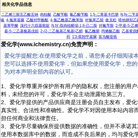
相关化学品信息
二乙烯三胺五乙酸五钠
肉桂酸
乙酸苄酯
氯乙酸苄酯
1,5-二苯基卡巴肼
N,N-二
嗪
4-氯苯基脲
乙酸对甲酚酯
4-氯乙酰基乙酰苯胺
对氯苯乙腈
敌克松
喷他脒羟乙
基苯甲醚
溴代十六烷基吡啶
N,N'-双肉桂醛缩-1,6-己二胺
对氟苄胺
2-甲基-5-
基-5-二乙基氨基戊烷
2-(2-二乙氨基乙氧基)乙醇
氰乙酰肼
丙烯酸乙酯
乙基黄原
药
1'3-双羟甲基脲
富马酸亚铁
爱化学(www.ichemistry.cn)免责声明：
爱化学提醒您:在使用爱化学之前，请您务必仔细阅读
您可以选择不使用爱化学，但如果您使用爱化学，您的
为对本声明全部内容的认可。
1、爱化学尊重并保护所有用户的隐私权，您注册的用户
料，未经您的许可，爱化学不会主动泄露给第三方。
2、爱化学提供的产品供应商是注册会员自主发布，爱化
真实性、合法性和准确性。爱化学不对因使用本站内容
担任何商业和法律责任。
3、爱化学尽量确保所提供数据的准确性，但并不承诺其
使用本数据库中的数据，而造成不良后果的，均与爱化