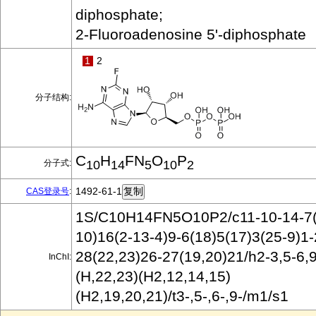
diphosphate;
2-Fluoroadenosine 5'-diphosphate
1
2
分子结构:
C
H
FN
O
P
分子式:
10
14
5
10
2
1492-61-1
CAS登录号
:
1S/C10H14FN5O10P2/c11-10-14-7(
10)16(2-13-4)9-6(18)5(17)3(25-9)1-
28(22,23)26-27(19,20)21/h2-3,5-6,
InChI:
(H,22,23)(H2,12,14,15)
(H2,19,20,21)/t3-,5-,6-,9-/m1/s1