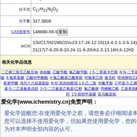
C
H
N
O
分子式:
17
21
5
2
327.3809
分子量:
148680-59-5
CAS登录号
:
1S\/C17H21N5O2\/c23-17-16-12-15(14-4-2-1-3-5-14)
InChI:
21(17)7-6-20-8-10-24-11-9-20\/h1-5,13,16H,6-12H2
相关化学品信息
二乙烯三胺五乙酸五钠
肉桂酸
乙酸苄酯
氯乙酸苄酯
1,5-二苯基卡巴肼
N,N-二
嗪
4-氯苯基脲
乙酸对甲酚酯
4-氯乙酰基乙酰苯胺
对氯苯乙腈
敌克松
喷他脒羟乙
基苯甲醚
溴代十六烷基吡啶
N,N'-双肉桂醛缩-1,6-己二胺
对氟苄胺
2-甲基-5-
基-5-二乙基氨基戊烷
2-(2-二乙氨基乙氧基)乙醇
氰乙酰肼
丙烯酸乙酯
乙基黄原
药
1'3-双羟甲基脲
富马酸亚铁
爱化学(www.ichemistry.cn)免责声明：
爱化学提醒您:在使用爱化学之前，请您务必仔细阅读
您可以选择不使用爱化学，但如果您使用爱化学，您的
为对本声明全部内容的认可。