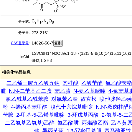
C
H
N
O
分子式:
9
14
2
8
278.2161
分子量:
14826-50-7
CAS登录号
:
1S\/C9H14N2O8\/c1-18-7(12)3-5-9(10(14)15,11(16)17
InChI:
6H2,1-2H3
相关化学品信息
二乙烯三胺五乙酸五钠
肉桂酸
乙酸苄酯
氯乙酸苄
肼
N,N-二苄基乙二胺
苯乙腈
N-氨乙基哌嗪
4-氯苯基
氯乙酰基乙酰苯胺
对氯苯乙腈
敌克松
喷他脒羟乙磺
酚
4-烯丙基苯甲醚
溴代十六烷基吡啶
N,N'-双肉桂醛
苄胺
2-甲基-5-乙烯基吡啶
3-环戊基丙酸
2-氨基-5-
二乙氨基乙氧基)乙醇
氰乙酰肼
丙烯酸乙酯
乙基黄
钠
异丙黄药
1'3-双羟甲基脲
富马酸亚铁