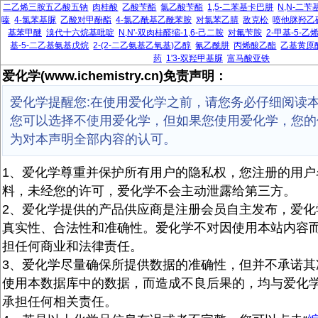
二乙烯三胺五乙酸五钠
肉桂酸
乙酸苄酯
氯乙酸苄酯
1,5-二苯基卡巴肼
N,N-二
嗪
4-氯苯基脲
乙酸对甲酚酯
4-氯乙酰基乙酰苯胺
对氯苯乙腈
敌克松
喷他脒羟乙
基苯甲醚
溴代十六烷基吡啶
N,N'-双肉桂醛缩-1,6-己二胺
对氟苄胺
2-甲基-5-
基-5-二乙基氨基戊烷
2-(2-二乙氨基乙氧基)乙醇
氰乙酰肼
丙烯酸乙酯
乙基黄原
药
1'3-双羟甲基脲
富马酸亚铁
爱化学(www.ichemistry.cn)免责声明：
爱化学提醒您:在使用爱化学之前，请您务必仔细阅读
您可以选择不使用爱化学，但如果您使用爱化学，您的
为对本声明全部内容的认可。
1、爱化学尊重并保护所有用户的隐私权，您注册的用户
料，未经您的许可，爱化学不会主动泄露给第三方。
2、爱化学提供的产品供应商是注册会员自主发布，爱化
真实性、合法性和准确性。爱化学不对因使用本站内容
担任何商业和法律责任。
3、爱化学尽量确保所提供数据的准确性，但并不承诺其
使用本数据库中的数据，而造成不良后果的，均与爱化
承担任何相关责任。