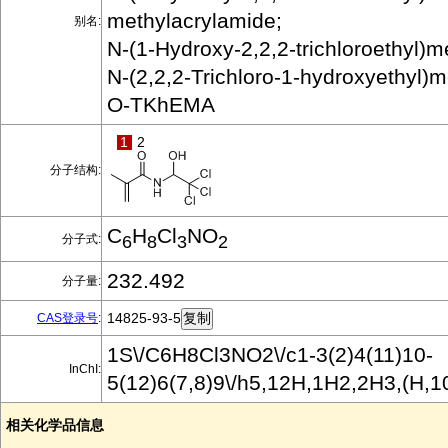
methylacrylamide;
别名:
N-(1-Hydroxy-2,2,2-trichloroethyl)
N-(2,2,2-Trichloro-1-hydroxyethyl)
O-TKhEMA
1
2
分子结构:
C
H
Cl
NO
分子式:
6
8
3
2
232.492
分子量:
14825-93-5
CAS登录号
:
1S\/C6H8Cl3NO2\/c1-3(2)4(11)10-
InChI:
5(12)6(7,8)9\/h5,12H,1H2,2H3,(H,1
相关化学品信息