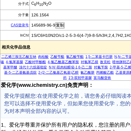
C
H
N
O
分子式:
6
10
2
126.1564
分子量:
145689-96-9
CAS登录号
:
1S/C6H10N2O/c1-2-5-3-6(4-7)9-8-5/h3H,2,4,7H2,1H
InChI:
相关化学品信息
二乙烯三胺五乙酸五钠
肉桂酸
乙酸苄酯
氯乙酸苄酯
1,5-二苯基卡巴肼
N,N-二
嗪
4-氯苯基脲
乙酸对甲酚酯
4-氯乙酰基乙酰苯胺
对氯苯乙腈
敌克松
喷他脒羟乙
基苯甲醚
溴代十六烷基吡啶
N,N'-双肉桂醛缩-1,6-己二胺
对氟苄胺
2-甲基-5-
基-5-二乙基氨基戊烷
2-(2-二乙氨基乙氧基)乙醇
氰乙酰肼
丙烯酸乙酯
乙基黄原
药
1'3-双羟甲基脲
富马酸亚铁
爱化学(www.ichemistry.cn)免责声明：
爱化学提醒您:在使用爱化学之前，请您务必仔细阅读
您可以选择不使用爱化学，但如果您使用爱化学，您的
为对本声明全部内容的认可。
1、爱化学尊重并保护所有用户的隐私权，您注册的用户