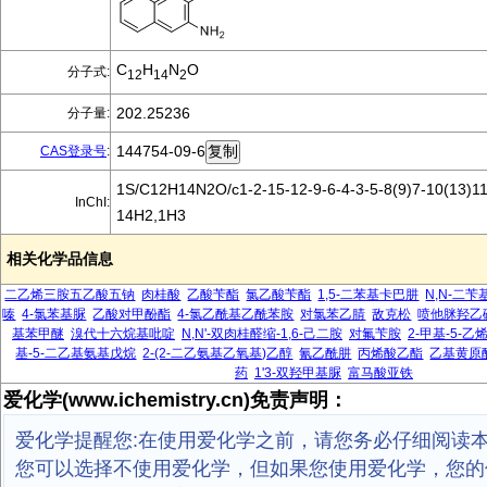
C
H
N
O
分子式:
12
14
2
202.25236
分子量:
144754-09-6
CAS登录号
:
1S/C12H14N2O/c1-2-15-12-9-6-4-3-5-8(9)7-10(13)11
InChI:
14H2,1H3
相关化学品信息
二乙烯三胺五乙酸五钠
肉桂酸
乙酸苄酯
氯乙酸苄酯
1,5-二苯基卡巴肼
N,N-二
嗪
4-氯苯基脲
乙酸对甲酚酯
4-氯乙酰基乙酰苯胺
对氯苯乙腈
敌克松
喷他脒羟乙
基苯甲醚
溴代十六烷基吡啶
N,N'-双肉桂醛缩-1,6-己二胺
对氟苄胺
2-甲基-5-
基-5-二乙基氨基戊烷
2-(2-二乙氨基乙氧基)乙醇
氰乙酰肼
丙烯酸乙酯
乙基黄原
药
1'3-双羟甲基脲
富马酸亚铁
爱化学(www.ichemistry.cn)免责声明：
爱化学提醒您:在使用爱化学之前，请您务必仔细阅读
您可以选择不使用爱化学，但如果您使用爱化学，您的