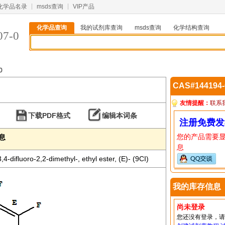
化学品名录
msds查询
VIP产品
化学品查询
我的试剂库查询
msds查询
化学结构查询
07-0
0
CAS#144194
友情提醒：
联系
下载PDF格式
编辑本词条
注册免费发
您的产品需要
信息
息
4-difluoro-2,2-dimethyl-, ethyl ester, (E)- (9CI)
我的库存信息
尚未登录
您还没有登录，