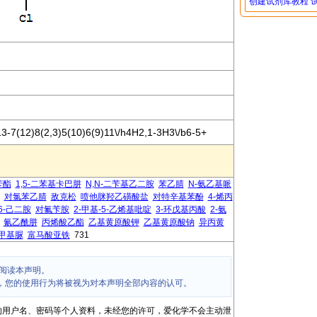
创建试剂库教程
3-7(12)8(2,3)5(10)6(9)11\/h4H2,1-3H3\/b6-5+
苄酯
1,5-二苯基卡巴肼
N,N-二苄基乙二胺
苯乙腈
N-氨乙基哌
对氯苯乙腈
敌克松
喷他脒羟乙磺酸盐
对特辛基苯酚
4-烯丙
,6-己二胺
对氟苄胺
2-甲基-5-乙烯基吡啶
3-环戊基丙酸
2-氨
氰乙酰肼
丙烯酸乙酯
乙基黄原酸钾
乙基黄原酸钠
异丙黄
羟甲基脲
富马酸亚铁
731
阅读本声明。
，您的使用行为将被视为对本声明全部内容的认可。
的用户名、密码等个人资料，未经您的许可，爱化学不会主动泄