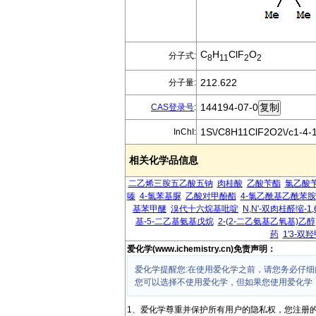
C
H
ClF
O
分子式:
8
11
2
2
212.622
分子量:
144194-07-0
CAS登录号
:
1S\/C8H11ClF2O2\/c1-4-1
InChI:
相关化学品信息
二乙烯三胺五乙酸五钠
肉桂酸
乙酸苄酯
氯乙酸
嗪
4-氯苯基脲
乙酸对甲酚酯
4-氯乙酰基乙酰苯胺
基苯甲醚
溴代十六烷基吡啶
N,N'-双肉桂醛缩-1
基-5-二乙基氨基戊烷
2-(2-二乙氨基乙氧基)乙醇
药
1'3-双
爱化学(www.ichemistry.cn)免责声明：
爱化学提醒您:在使用爱化学之前，请您务必仔细
您可以选择不使用爱化学，但如果您使用爱化学
1、爱化学尊重并保护所有用户的隐私权，您注册