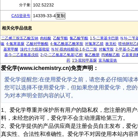
102.52232
分子量:
14339-33-4
CAS登录号
:
相关化学品信息
二乙烯三胺五乙酸五钠
肉桂酸
乙酸苄酯
氯乙酸苄酯
1,5-二苯基卡巴肼
N,N-二
嗪
4-氯苯基脲
乙酸对甲酚酯
4-氯乙酰基乙酰苯胺
对氯苯乙腈
敌克松
喷他脒羟乙
基苯甲醚
溴代十六烷基吡啶
N,N'-双肉桂醛缩-1,6-己二胺
对氟苄胺
2-甲基-5-
基-5-二乙基氨基戊烷
2-(2-二乙氨基乙氧基)乙醇
氰乙酰肼
丙烯酸乙酯
乙基黄原
药
1'3-双羟甲基脲
富马酸亚铁
爱化学(www.ichemistry.cn)免责声明：
爱化学提醒您:在使用爱化学之前，请您务必仔细阅读
您可以选择不使用爱化学，但如果您使用爱化学，您的
为对本声明全部内容的认可。
1、爱化学尊重并保护所有用户的隐私权，您注册的用户
料，未经您的许可，爱化学不会主动泄露给第三方。
2、爱化学提供的产品供应商是注册会员自主发布，爱化
真实性、合法性和准确性。爱化学不对因使用本站内容