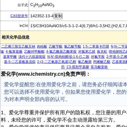
C
H
AsNO
分子式:
3
10
3
142352-13-4
CAS登录号
:
1S/C3H10AsNO3/c5-3-1-2-4(6,7)8/h1-3,5H2,(H2,6,7,
InChI:
相关化学品信息
二乙烯三胺五乙酸五钠
肉桂酸
乙酸苄酯
氯乙酸苄酯
1,5-二苯基卡巴肼
N,N-二
嗪
4-氯苯基脲
乙酸对甲酚酯
4-氯乙酰基乙酰苯胺
对氯苯乙腈
敌克松
喷他脒羟乙
基苯甲醚
溴代十六烷基吡啶
N,N'-双肉桂醛缩-1,6-己二胺
对氟苄胺
2-甲基-5-
基-5-二乙基氨基戊烷
2-(2-二乙氨基乙氧基)乙醇
氰乙酰肼
丙烯酸乙酯
乙基黄原
药
1'3-双羟甲基脲
富马酸亚铁
爱化学(www.ichemistry.cn)免责声明：
爱化学提醒您:在使用爱化学之前，请您务必仔细阅读
您可以选择不使用爱化学，但如果您使用爱化学，您的
为对本声明全部内容的认可。
1、爱化学尊重并保护所有用户的隐私权，您注册的用户
料，未经您的许可，爱化学不会主动泄露给第三方。