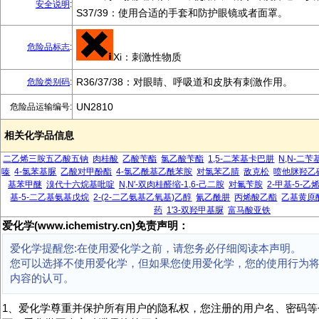
安全说明
:
S37/39：使用合适的手套和防护眼镜或者面罩。
危险品标志
:
Xi：刺激性物质
R36/37/38：对眼睛、呼吸道和皮肤有刺激作用。
危险类别码
:
UN2810
危险品运输编号:
相关化学品信息
二乙烯三胺五乙酸五钠
肉桂酸
乙酸苄酯
氯乙酸苄酯
1,5-二苯基卡巴肼
N,N-二
嗪
4-氯苯基脲
乙酸对甲酚酯
4-氯乙酰基乙酰苯胺
对氯苯乙腈
敌克松
喷他脒羟乙
基苯甲醚
溴代十六烷基吡啶
N,N'-双肉桂醛缩-1,6-己二胺
对氟苄胺
2-甲基-5-
基-5-二乙基氨基戊烷
2-(2-二乙氨基乙氧基)乙醇
氰乙酰肼
丙烯酸乙酯
乙基黄原
药
1'3-双羟甲基脲
富马酸亚铁
爱化学(www.ichemistry.cn)免责声明：
爱化学提醒您:在使用爱化学之前，请您务必仔细阅读本声明。
您可以选择不使用爱化学，但如果您使用爱化学，您的使用行为
内容的认可。
1、爱化学尊重并保护所有用户的隐私权，您注册的用户名、密码等