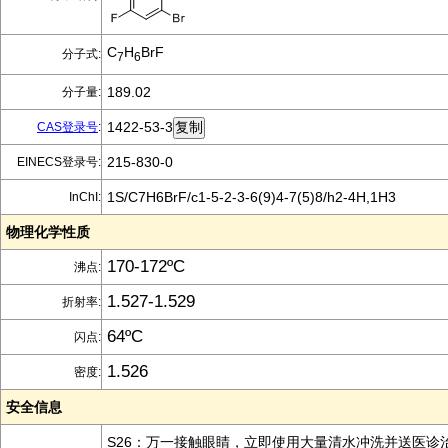
C
H
BrF
分子式:
7
6
189.02
分子量:
1422-53-3
CAS登录号
:
215-830-0
EINECS登录号:
1S/C7H6BrF/c1-5-2-3-6(9)4-7(5)8/h2-4H,1H3
InChI:
物理化学性质
170-172ºC
沸点:
1.527-1.529
折射率:
64ºC
闪点:
1.526
密度:
安全信息
S26：万一接触眼睛，立即使用大量清水冲洗并送医诊