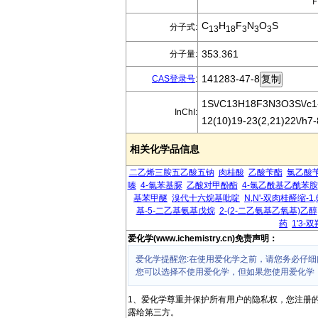
C
H
F
N
O
S
分子式:
13
18
3
3
3
353.361
分子量:
141283-47-8
CAS登录号
:
1S\/C13H18F3N3O3S\/c1-3
InChI:
12(10)19-23(2,21)22\/h7
相关化学品信息
二乙烯三胺五乙酸五钠
肉桂酸
乙酸苄酯
氯乙酸
嗪
4-氯苯基脲
乙酸对甲酚酯
4-氯乙酰基乙酰苯胺
基苯甲醚
溴代十六烷基吡啶
N,N'-双肉桂醛缩-1
基-5-二乙基氨基戊烷
2-(2-二乙氨基乙氧基)乙醇
药
1'3-
爱化学(www.ichemistry.cn)免责声明：
爱化学提醒您:在使用爱化学之前，请您务必仔细
您可以选择不使用爱化学，但如果您使用爱化学
1、爱化学尊重并保护所有用户的隐私权，您注册
露给第三方。