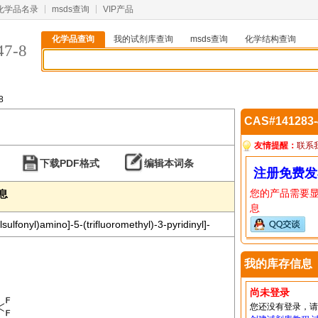
化学品名录
msds查询
VIP产品
化学品查询
我的试剂库查询
msds查询
化学结构查询
47-8
8
CAS#141283
友情提醒：
联系
下载PDF格式
编辑本词条
注册免费发
您的产品需要
信息
息
lfonyl)amino]-5-(trifluoromethyl)-3-pyridinyl]-
我的库存信息
尚未登录
您还没有登录，