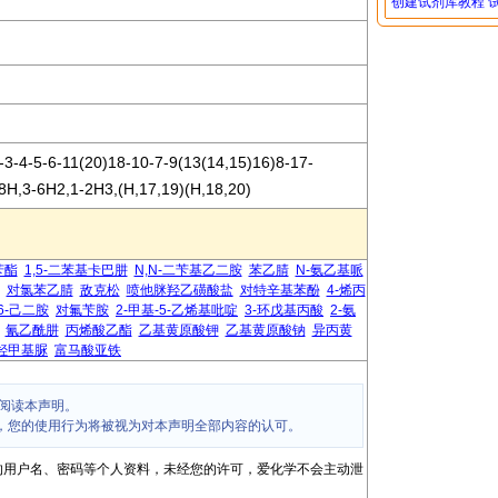
创建试剂库教程
-4-5-6-11(20)18-10-7-9(13(14,15)16)8-17-
-8H,3-6H2,1-2H3,(H,17,19)(H,18,20)
苄酯
1,5-二苯基卡巴肼
N,N-二苄基乙二胺
苯乙腈
N-氨乙基哌
对氯苯乙腈
敌克松
喷他脒羟乙磺酸盐
对特辛基苯酚
4-烯丙
,6-己二胺
对氟苄胺
2-甲基-5-乙烯基吡啶
3-环戊基丙酸
2-氨
氰乙酰肼
丙烯酸乙酯
乙基黄原酸钾
乙基黄原酸钠
异丙黄
双羟甲基脲
富马酸亚铁
阅读本声明。
，您的使用行为将被视为对本声明全部内容的认可。
的用户名、密码等个人资料，未经您的许可，爱化学不会主动泄